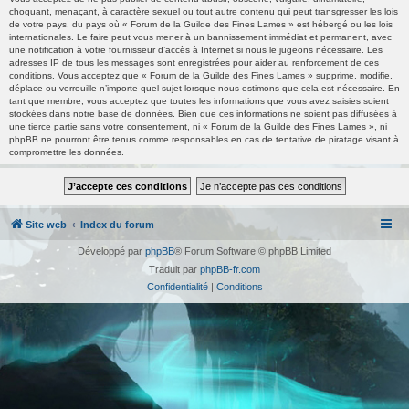
choquant, menaçant, à caractère sexuel ou tout autre contenu qui peut transgresser les lois
de votre pays, du pays où « Forum de la Guilde des Fines Lames » est hébergé ou les lois
internationales. Le faire peut vous mener à un bannissement immédiat et permanent, avec
une notification à votre fournisseur d’accès à Internet si nous le jugeons nécessaire. Les
adresses IP de tous les messages sont enregistrées pour aider au renforcement de ces
conditions. Vous acceptez que « Forum de la Guilde des Fines Lames » supprime, modifie,
déplace ou verrouille n’importe quel sujet lorsque nous estimons que cela est nécessaire. En
tant que membre, vous acceptez que toutes les informations que vous avez saisies soient
stockées dans notre base de données. Bien que ces informations ne soient pas diffusées à
une tierce partie sans votre consentement, ni « Forum de la Guilde des Fines Lames », ni
phpBB ne pourront être tenus comme responsables en cas de tentative de piratage visant à
compromettre les données.
Site web
Index du forum
Développé par
phpBB
® Forum Software © phpBB Limited
Traduit par
phpBB-fr.com
Confidentialité
|
Conditions