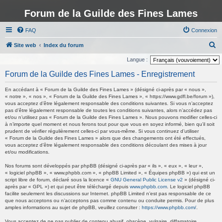
Forum de la Guilde des Fines Lames
FAQ
Connexion
R
Site web
Index du forum
e
Langue :
c
Forum de la Guilde des Fines Lames - Enregistrement
h
En accédant à « Forum de la Guilde des Fines Lames » (désigné ci-après par « nous »,
e
« notre », « nos », « Forum de la Guilde des Fines Lames », « https://www.gdfl.be/forum »),
vous acceptez d’être légalement responsable des conditions suivantes. Si vous n’acceptez
r
pas d’être légalement responsable de toutes les conditions suivantes, alors n’accédez pas
c
et/ou n’utilisez pas « Forum de la Guilde des Fines Lames ». Nous pouvons modifier celles-ci
à n’importe quel moment et nous ferons tout pour que vous en soyez informé, bien qu’il soit
h
prudent de vérifier régulièrement celles-ci par vous-même. Si vous continuez d’utiliser
« Forum de la Guilde des Fines Lames » alors que des changements ont été effectués,
e
vous acceptez d’être légalement responsable des conditions découlant des mises à jour
r
et/ou modifications.
Nos forums sont développés par phpBB (désigné ci-après par « ils », « eux », « leur »,
« logiciel phpBB », « www.phpbb.com », « phpBB Limited », « Équipes phpBB ») qui est un
script libre de forum, déclaré sous la licence «
GNU General Public License v2
» (désigné ci-
après par « GPL ») et qui peut être téléchargé depuis
www.phpbb.com
. Le logiciel phpBB
facilite seulement les discussions sur Internet. phpBB Limited n’est pas responsable de ce
que nous acceptons ou n’acceptons pas comme contenu ou conduite permis. Pour de plus
amples informations au sujet de phpBB, veuillez consulter :
https://www.phpbb.com/
.
Vous acceptez de ne pas publier de contenu abusif, obscène, vulgaire, diffamatoire,