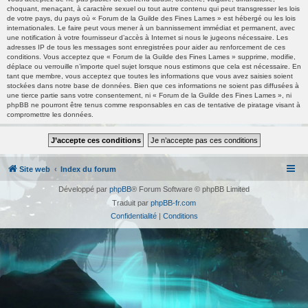
choquant, menaçant, à caractère sexuel ou tout autre contenu qui peut transgresser les lois
de votre pays, du pays où « Forum de la Guilde des Fines Lames » est hébergé ou les lois
internationales. Le faire peut vous mener à un bannissement immédiat et permanent, avec
une notification à votre fournisseur d’accès à Internet si nous le jugeons nécessaire. Les
adresses IP de tous les messages sont enregistrées pour aider au renforcement de ces
conditions. Vous acceptez que « Forum de la Guilde des Fines Lames » supprime, modifie,
déplace ou verrouille n’importe quel sujet lorsque nous estimons que cela est nécessaire. En
tant que membre, vous acceptez que toutes les informations que vous avez saisies soient
stockées dans notre base de données. Bien que ces informations ne soient pas diffusées à
une tierce partie sans votre consentement, ni « Forum de la Guilde des Fines Lames », ni
phpBB ne pourront être tenus comme responsables en cas de tentative de piratage visant à
compromettre les données.
Site web
Index du forum
Développé par
phpBB
® Forum Software © phpBB Limited
Traduit par
phpBB-fr.com
Confidentialité
|
Conditions