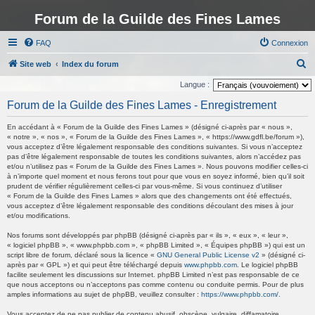
Forum de la Guilde des Fines Lames
FAQ
Connexion
R
Site web
Index du forum
e
Langue :
c
Forum de la Guilde des Fines Lames - Enregistrement
h
En accédant à « Forum de la Guilde des Fines Lames » (désigné ci-après par « nous »,
e
« notre », « nos », « Forum de la Guilde des Fines Lames », « https://www.gdfl.be/forum »),
vous acceptez d’être légalement responsable des conditions suivantes. Si vous n’acceptez
r
pas d’être légalement responsable de toutes les conditions suivantes, alors n’accédez pas
c
et/ou n’utilisez pas « Forum de la Guilde des Fines Lames ». Nous pouvons modifier celles-ci
à n’importe quel moment et nous ferons tout pour que vous en soyez informé, bien qu’il soit
h
prudent de vérifier régulièrement celles-ci par vous-même. Si vous continuez d’utiliser
« Forum de la Guilde des Fines Lames » alors que des changements ont été effectués,
e
vous acceptez d’être légalement responsable des conditions découlant des mises à jour
r
et/ou modifications.
Nos forums sont développés par phpBB (désigné ci-après par « ils », « eux », « leur »,
« logiciel phpBB », « www.phpbb.com », « phpBB Limited », « Équipes phpBB ») qui est un
script libre de forum, déclaré sous la licence «
GNU General Public License v2
» (désigné ci-
après par « GPL ») et qui peut être téléchargé depuis
www.phpbb.com
. Le logiciel phpBB
facilite seulement les discussions sur Internet. phpBB Limited n’est pas responsable de ce
que nous acceptons ou n’acceptons pas comme contenu ou conduite permis. Pour de plus
amples informations au sujet de phpBB, veuillez consulter :
https://www.phpbb.com/
.
Vous acceptez de ne pas publier de contenu abusif, obscène, vulgaire, diffamatoire,