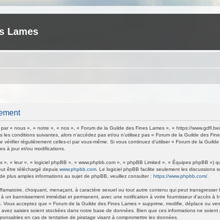
es Lames
rement
ar « nous », « notre », « nos », « Forum de la Guilde des Fines Lames », « https://www.gdfl.be
 les conditions suivantes, alors n’accédez pas et/ou n’utilisez pas « Forum de la Guilde des Fi
de vérifier régulièrement celles-ci par vous-même. Si vous continuez d’utiliser « Forum de la Gu
s à jour et/ou modifications.
 », « leur », « logiciel phpBB », « www.phpbb.com », « phpBB Limited », « Équipes phpBB ») qui 
eut être téléchargé depuis
www.phpbb.com
. Le logiciel phpBB facilite seulement les discussions
 plus amples informations au sujet de phpBB, veuillez consulter :
https://www.phpbb.com/
.
ffamatoire, choquant, menaçant, à caractère sexuel ou tout autre contenu qui peut transgresser 
 à un bannissement immédiat et permanent, avec une notification à votre fournisseur d’accès à I
. Vous acceptez que « Forum de la Guilde des Fines Lames » supprime, modifie, déplace ou verrou
avez saisies soient stockées dans notre base de données. Bien que ces informations ne soient p
ponsables en cas de tentative de piratage visant à compromettre les données.