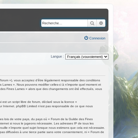
Rechercher
Recherche avancé
Connexion
Langue :
/forum »), vous acceptez d’être légalement responsable des conditions
nes Lames ». Nous pouvons modifier celles-ci à n’importe quel moment et
ilde des Fines Lames » alors que des changements ont été effectués, vous
est un script libre de forum, déclaré sous la licence «
 sur Internet. phpBB Limited n’est pas responsable de ce que nous
les lois de votre pays, du pays où « Forum de la Guilde des Fines
nternet si nous le jugeons nécessaire. Les adresses IP de tous les
ille n’importe quel sujet lorsque nous estimons que cela est nécessaire.
as diffusées à une tierce partie sans votre consentement, ni « Forum de