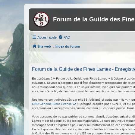
Forum de la Guilde des Fin
Accès rapide
FAQ
Site web
Index du forum
Forum de la Guilde des Fines Lames - Enregist
En accédant à « Forum de la Guilde des Fines Lames » (désigné ci-après p
suivantes. Si vous n’acceptez pas d’être légalement responsable de toutes
nous ferons tout pour que vous en soyez informé, bien qu’il soit prudent 
acceptez d’être légalement responsable des conditions découlant des mise
Nos forums sont développés par phpBB (désigné ci-après par « ils », « eux
GNU General Public License v2
» (désigné ci-après par « GPL ») et qui p
acceptons ou n’acceptons pas comme contenu ou conduite permis. Pour de
Vous acceptez de ne pas publier de contenu abusif, obscène, vulgaire, di
Lames » est hébergé ou les lois internationales. Le faire peut vous mener
messages sont enregistrées pour aider au renforcement de ces conditions
En tant que membre, vous acceptez que toutes les informations que vous 
la Guilde des Fines Lames », ni phpBB ne pourront être tenus comme res