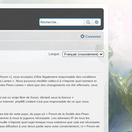
Rechercher
Recherche avancé
Connexion
Langue :
/forum »), vous acceptez d’être légalement responsable des conditions
nes Lames ». Nous pouvons modifier celles-ci à n’importe quel moment et
ilde des Fines Lames » alors que des changements ont été effectués, vous
est un script libre de forum, déclaré sous la licence «
 sur Internet. phpBB Limited n’est pas responsable de ce que nous
les lois de votre pays, du pays où « Forum de la Guilde des Fines
nternet si nous le jugeons nécessaire. Les adresses IP de tous les
ille n’importe quel sujet lorsque nous estimons que cela est nécessaire.
as diffusées à une tierce partie sans votre consentement, ni « Forum de