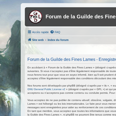
Forum de la Guilde des Fin
Accès rapide
FAQ
Site web
Index du forum
Forum de la Guilde des Fines Lames - Enregist
En accédant à « Forum de la Guilde des Fines Lames » (désigné ci-après p
suivantes. Si vous n’acceptez pas d’être légalement responsable de toutes
nous ferons tout pour que vous en soyez informé, bien qu’il soit prudent 
acceptez d’être légalement responsable des conditions découlant des mise
Nos forums sont développés par phpBB (désigné ci-après par « ils », « eux
GNU General Public License v2
» (désigné ci-après par « GPL ») et qui p
acceptons ou n’acceptons pas comme contenu ou conduite permis. Pour de
Vous acceptez de ne pas publier de contenu abusif, obscène, vulgaire, di
Lames » est hébergé ou les lois internationales. Le faire peut vous mener
messages sont enregistrées pour aider au renforcement de ces conditions
En tant que membre, vous acceptez que toutes les informations que vous 
la Guilde des Fines Lames », ni phpBB ne pourront être tenus comme res