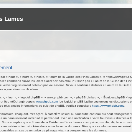
es Lames
rement
ar « nous », « notre », « nos », « Forum de la Guilde des Fines Lames », « https://www.gdfl.be
 les conditions suivantes, alors n’accédez pas et/ou n’utilisez pas « Forum de la Guilde des Fi
de vérifier régulièrement celles-ci par vous-même. Si vous continuez d’utiliser « Forum de la Gu
s à jour et/ou modifications.
 », « leur », « logiciel phpBB », « www.phpbb.com », « phpBB Limited », « Équipes phpBB ») qui 
eut être téléchargé depuis
www.phpbb.com
. Le logiciel phpBB facilite seulement les discussions
 plus amples informations au sujet de phpBB, veuillez consulter :
https://www.phpbb.com/
.
ffamatoire, choquant, menaçant, à caractère sexuel ou tout autre contenu qui peut transgresser 
 à un bannissement immédiat et permanent, avec une notification à votre fournisseur d’accès à I
. Vous acceptez que « Forum de la Guilde des Fines Lames » supprime, modifie, déplace ou verrou
avez saisies soient stockées dans notre base de données. Bien que ces informations ne soient p
ponsables en cas de tentative de piratage visant à compromettre les données.