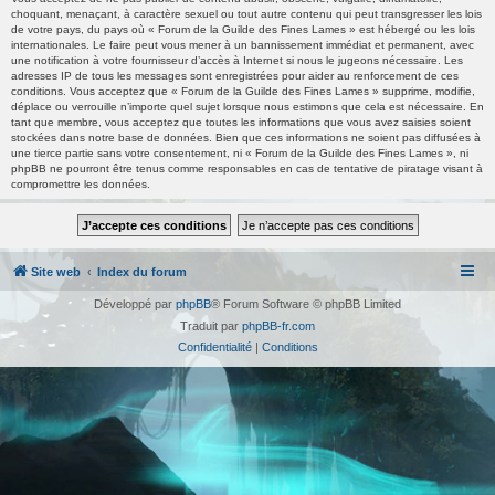
choquant, menaçant, à caractère sexuel ou tout autre contenu qui peut transgresser les lois
de votre pays, du pays où « Forum de la Guilde des Fines Lames » est hébergé ou les lois
internationales. Le faire peut vous mener à un bannissement immédiat et permanent, avec
une notification à votre fournisseur d’accès à Internet si nous le jugeons nécessaire. Les
adresses IP de tous les messages sont enregistrées pour aider au renforcement de ces
conditions. Vous acceptez que « Forum de la Guilde des Fines Lames » supprime, modifie,
déplace ou verrouille n’importe quel sujet lorsque nous estimons que cela est nécessaire. En
tant que membre, vous acceptez que toutes les informations que vous avez saisies soient
stockées dans notre base de données. Bien que ces informations ne soient pas diffusées à
une tierce partie sans votre consentement, ni « Forum de la Guilde des Fines Lames », ni
phpBB ne pourront être tenus comme responsables en cas de tentative de piratage visant à
compromettre les données.
Site web
Index du forum
Développé par
phpBB
® Forum Software © phpBB Limited
Traduit par
phpBB-fr.com
Confidentialité
|
Conditions