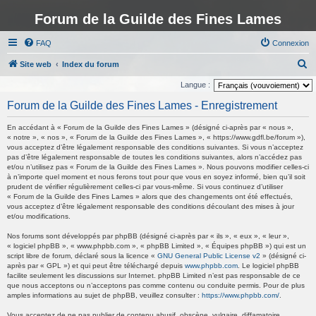
Forum de la Guilde des Fines Lames
FAQ
Connexion
R
Site web
Index du forum
e
Langue :
c
Forum de la Guilde des Fines Lames - Enregistrement
h
En accédant à « Forum de la Guilde des Fines Lames » (désigné ci-après par « nous »,
e
« notre », « nos », « Forum de la Guilde des Fines Lames », « https://www.gdfl.be/forum »),
vous acceptez d’être légalement responsable des conditions suivantes. Si vous n’acceptez
r
pas d’être légalement responsable de toutes les conditions suivantes, alors n’accédez pas
c
et/ou n’utilisez pas « Forum de la Guilde des Fines Lames ». Nous pouvons modifier celles-ci
à n’importe quel moment et nous ferons tout pour que vous en soyez informé, bien qu’il soit
h
prudent de vérifier régulièrement celles-ci par vous-même. Si vous continuez d’utiliser
« Forum de la Guilde des Fines Lames » alors que des changements ont été effectués,
e
vous acceptez d’être légalement responsable des conditions découlant des mises à jour
r
et/ou modifications.
Nos forums sont développés par phpBB (désigné ci-après par « ils », « eux », « leur »,
« logiciel phpBB », « www.phpbb.com », « phpBB Limited », « Équipes phpBB ») qui est un
script libre de forum, déclaré sous la licence «
GNU General Public License v2
» (désigné ci-
après par « GPL ») et qui peut être téléchargé depuis
www.phpbb.com
. Le logiciel phpBB
facilite seulement les discussions sur Internet. phpBB Limited n’est pas responsable de ce
que nous acceptons ou n’acceptons pas comme contenu ou conduite permis. Pour de plus
amples informations au sujet de phpBB, veuillez consulter :
https://www.phpbb.com/
.
Vous acceptez de ne pas publier de contenu abusif, obscène, vulgaire, diffamatoire,