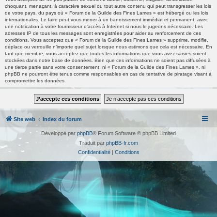
choquant, menaçant, à caractère sexuel ou tout autre contenu qui peut transgresser les lois
de votre pays, du pays où « Forum de la Guilde des Fines Lames » est hébergé ou les lois
internationales. Le faire peut vous mener à un bannissement immédiat et permanent, avec
une notification à votre fournisseur d’accès à Internet si nous le jugeons nécessaire. Les
adresses IP de tous les messages sont enregistrées pour aider au renforcement de ces
conditions. Vous acceptez que « Forum de la Guilde des Fines Lames » supprime, modifie,
déplace ou verrouille n’importe quel sujet lorsque nous estimons que cela est nécessaire. En
tant que membre, vous acceptez que toutes les informations que vous avez saisies soient
stockées dans notre base de données. Bien que ces informations ne soient pas diffusées à
une tierce partie sans votre consentement, ni « Forum de la Guilde des Fines Lames », ni
phpBB ne pourront être tenus comme responsables en cas de tentative de piratage visant à
compromettre les données.
Site web
Index du forum
Développé par
phpBB
® Forum Software © phpBB Limited
Traduit par
phpBB-fr.com
Confidentialité
|
Conditions