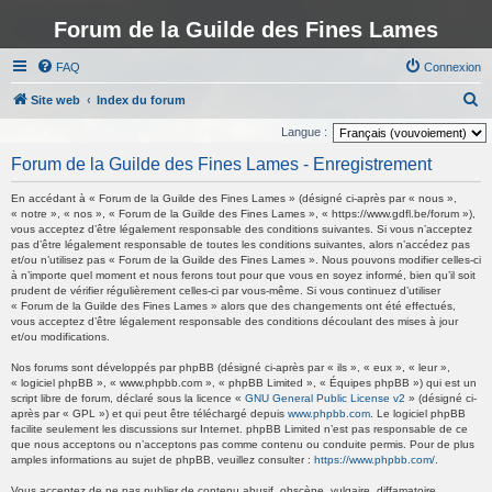
Forum de la Guilde des Fines Lames
FAQ
Connexion
R
Site web
Index du forum
e
Langue :
c
Forum de la Guilde des Fines Lames - Enregistrement
h
En accédant à « Forum de la Guilde des Fines Lames » (désigné ci-après par « nous »,
e
« notre », « nos », « Forum de la Guilde des Fines Lames », « https://www.gdfl.be/forum »),
vous acceptez d’être légalement responsable des conditions suivantes. Si vous n’acceptez
r
pas d’être légalement responsable de toutes les conditions suivantes, alors n’accédez pas
c
et/ou n’utilisez pas « Forum de la Guilde des Fines Lames ». Nous pouvons modifier celles-ci
à n’importe quel moment et nous ferons tout pour que vous en soyez informé, bien qu’il soit
h
prudent de vérifier régulièrement celles-ci par vous-même. Si vous continuez d’utiliser
« Forum de la Guilde des Fines Lames » alors que des changements ont été effectués,
e
vous acceptez d’être légalement responsable des conditions découlant des mises à jour
r
et/ou modifications.
Nos forums sont développés par phpBB (désigné ci-après par « ils », « eux », « leur »,
« logiciel phpBB », « www.phpbb.com », « phpBB Limited », « Équipes phpBB ») qui est un
script libre de forum, déclaré sous la licence «
GNU General Public License v2
» (désigné ci-
après par « GPL ») et qui peut être téléchargé depuis
www.phpbb.com
. Le logiciel phpBB
facilite seulement les discussions sur Internet. phpBB Limited n’est pas responsable de ce
que nous acceptons ou n’acceptons pas comme contenu ou conduite permis. Pour de plus
amples informations au sujet de phpBB, veuillez consulter :
https://www.phpbb.com/
.
Vous acceptez de ne pas publier de contenu abusif, obscène, vulgaire, diffamatoire,