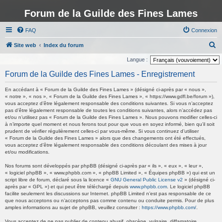
Forum de la Guilde des Fines Lames
FAQ
Connexion
R
Site web
Index du forum
e
Langue :
c
Forum de la Guilde des Fines Lames - Enregistrement
h
En accédant à « Forum de la Guilde des Fines Lames » (désigné ci-après par « nous »,
e
« notre », « nos », « Forum de la Guilde des Fines Lames », « https://www.gdfl.be/forum »),
vous acceptez d’être légalement responsable des conditions suivantes. Si vous n’acceptez
r
pas d’être légalement responsable de toutes les conditions suivantes, alors n’accédez pas
c
et/ou n’utilisez pas « Forum de la Guilde des Fines Lames ». Nous pouvons modifier celles-ci
à n’importe quel moment et nous ferons tout pour que vous en soyez informé, bien qu’il soit
h
prudent de vérifier régulièrement celles-ci par vous-même. Si vous continuez d’utiliser
« Forum de la Guilde des Fines Lames » alors que des changements ont été effectués,
e
vous acceptez d’être légalement responsable des conditions découlant des mises à jour
r
et/ou modifications.
Nos forums sont développés par phpBB (désigné ci-après par « ils », « eux », « leur »,
« logiciel phpBB », « www.phpbb.com », « phpBB Limited », « Équipes phpBB ») qui est un
script libre de forum, déclaré sous la licence «
GNU General Public License v2
» (désigné ci-
après par « GPL ») et qui peut être téléchargé depuis
www.phpbb.com
. Le logiciel phpBB
facilite seulement les discussions sur Internet. phpBB Limited n’est pas responsable de ce
que nous acceptons ou n’acceptons pas comme contenu ou conduite permis. Pour de plus
amples informations au sujet de phpBB, veuillez consulter :
https://www.phpbb.com/
.
Vous acceptez de ne pas publier de contenu abusif, obscène, vulgaire, diffamatoire,