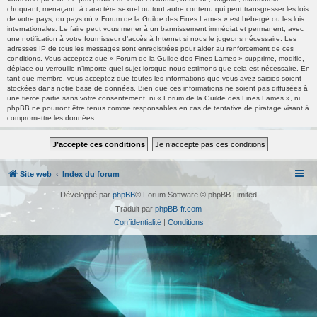
choquant, menaçant, à caractère sexuel ou tout autre contenu qui peut transgresser les lois
de votre pays, du pays où « Forum de la Guilde des Fines Lames » est hébergé ou les lois
internationales. Le faire peut vous mener à un bannissement immédiat et permanent, avec
une notification à votre fournisseur d’accès à Internet si nous le jugeons nécessaire. Les
adresses IP de tous les messages sont enregistrées pour aider au renforcement de ces
conditions. Vous acceptez que « Forum de la Guilde des Fines Lames » supprime, modifie,
déplace ou verrouille n’importe quel sujet lorsque nous estimons que cela est nécessaire. En
tant que membre, vous acceptez que toutes les informations que vous avez saisies soient
stockées dans notre base de données. Bien que ces informations ne soient pas diffusées à
une tierce partie sans votre consentement, ni « Forum de la Guilde des Fines Lames », ni
phpBB ne pourront être tenus comme responsables en cas de tentative de piratage visant à
compromettre les données.
Site web
Index du forum
Développé par
phpBB
® Forum Software © phpBB Limited
Traduit par
phpBB-fr.com
Confidentialité
|
Conditions