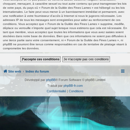
choquant, menaçant, à caractère sexuel ou tout autre contenu qui peut transgresser les lois
de votre pays, du pays où « Forum de la Guilde des Fines Lames » est hébergé ou les lois
internationales. Le faire peut vous mener à un bannissement immédiat et permanent, avec
une notification à votre fournisseur d’accès à Internet si nous le jugeons nécessaire. Les
adresses IP de tous les messages sont enregistrées pour aider au renforcement de ces
conditions. Vous acceptez que « Forum de la Guilde des Fines Lames » supprime, modifie,
déplace ou verrouille n’importe quel sujet lorsque nous estimons que cela est nécessaire. En
tant que membre, vous acceptez que toutes les informations que vous avez saisies soient
stockées dans notre base de données. Bien que ces informations ne soient pas diffusées à
une tierce partie sans votre consentement, ni « Forum de la Guilde des Fines Lames », ni
phpBB ne pourront être tenus comme responsables en cas de tentative de piratage visant à
compromettre les données.
Site web
Index du forum
Développé par
phpBB
® Forum Software © phpBB Limited
Traduit par
phpBB-fr.com
Confidentialité
|
Conditions