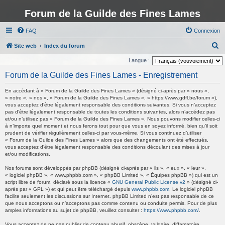
Forum de la Guilde des Fines Lames
FAQ
Connexion
R
Site web
Index du forum
e
Langue :
c
Forum de la Guilde des Fines Lames - Enregistrement
h
En accédant à « Forum de la Guilde des Fines Lames » (désigné ci-après par « nous »,
e
« notre », « nos », « Forum de la Guilde des Fines Lames », « https://www.gdfl.be/forum »),
vous acceptez d’être légalement responsable des conditions suivantes. Si vous n’acceptez
r
pas d’être légalement responsable de toutes les conditions suivantes, alors n’accédez pas
c
et/ou n’utilisez pas « Forum de la Guilde des Fines Lames ». Nous pouvons modifier celles-ci
à n’importe quel moment et nous ferons tout pour que vous en soyez informé, bien qu’il soit
h
prudent de vérifier régulièrement celles-ci par vous-même. Si vous continuez d’utiliser
« Forum de la Guilde des Fines Lames » alors que des changements ont été effectués,
e
vous acceptez d’être légalement responsable des conditions découlant des mises à jour
r
et/ou modifications.
Nos forums sont développés par phpBB (désigné ci-après par « ils », « eux », « leur »,
« logiciel phpBB », « www.phpbb.com », « phpBB Limited », « Équipes phpBB ») qui est un
script libre de forum, déclaré sous la licence «
GNU General Public License v2
» (désigné ci-
après par « GPL ») et qui peut être téléchargé depuis
www.phpbb.com
. Le logiciel phpBB
facilite seulement les discussions sur Internet. phpBB Limited n’est pas responsable de ce
que nous acceptons ou n’acceptons pas comme contenu ou conduite permis. Pour de plus
amples informations au sujet de phpBB, veuillez consulter :
https://www.phpbb.com/
.
Vous acceptez de ne pas publier de contenu abusif, obscène, vulgaire, diffamatoire,