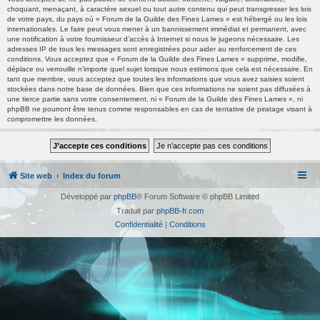
choquant, menaçant, à caractère sexuel ou tout autre contenu qui peut transgresser les lois
de votre pays, du pays où « Forum de la Guilde des Fines Lames » est hébergé ou les lois
internationales. Le faire peut vous mener à un bannissement immédiat et permanent, avec
une notification à votre fournisseur d’accès à Internet si nous le jugeons nécessaire. Les
adresses IP de tous les messages sont enregistrées pour aider au renforcement de ces
conditions. Vous acceptez que « Forum de la Guilde des Fines Lames » supprime, modifie,
déplace ou verrouille n’importe quel sujet lorsque nous estimons que cela est nécessaire. En
tant que membre, vous acceptez que toutes les informations que vous avez saisies soient
stockées dans notre base de données. Bien que ces informations ne soient pas diffusées à
une tierce partie sans votre consentement, ni « Forum de la Guilde des Fines Lames », ni
phpBB ne pourront être tenus comme responsables en cas de tentative de piratage visant à
compromettre les données.
Site web
Index du forum
Développé par
phpBB
® Forum Software © phpBB Limited
Traduit par
phpBB-fr.com
Confidentialité
|
Conditions