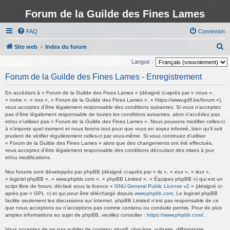
Forum de la Guilde des Fines Lames
FAQ
Connexion
R
Site web
Index du forum
e
Langue :
c
Forum de la Guilde des Fines Lames - Enregistrement
h
En accédant à « Forum de la Guilde des Fines Lames » (désigné ci-après par « nous »,
e
« notre », « nos », « Forum de la Guilde des Fines Lames », « https://www.gdfl.be/forum »),
vous acceptez d’être légalement responsable des conditions suivantes. Si vous n’acceptez
r
pas d’être légalement responsable de toutes les conditions suivantes, alors n’accédez pas
c
et/ou n’utilisez pas « Forum de la Guilde des Fines Lames ». Nous pouvons modifier celles-ci
à n’importe quel moment et nous ferons tout pour que vous en soyez informé, bien qu’il soit
h
prudent de vérifier régulièrement celles-ci par vous-même. Si vous continuez d’utiliser
« Forum de la Guilde des Fines Lames » alors que des changements ont été effectués,
e
vous acceptez d’être légalement responsable des conditions découlant des mises à jour
r
et/ou modifications.
Nos forums sont développés par phpBB (désigné ci-après par « ils », « eux », « leur »,
« logiciel phpBB », « www.phpbb.com », « phpBB Limited », « Équipes phpBB ») qui est un
script libre de forum, déclaré sous la licence «
GNU General Public License v2
» (désigné ci-
après par « GPL ») et qui peut être téléchargé depuis
www.phpbb.com
. Le logiciel phpBB
facilite seulement les discussions sur Internet. phpBB Limited n’est pas responsable de ce
que nous acceptons ou n’acceptons pas comme contenu ou conduite permis. Pour de plus
amples informations au sujet de phpBB, veuillez consulter :
https://www.phpbb.com/
.
Vous acceptez de ne pas publier de contenu abusif, obscène, vulgaire, diffamatoire,