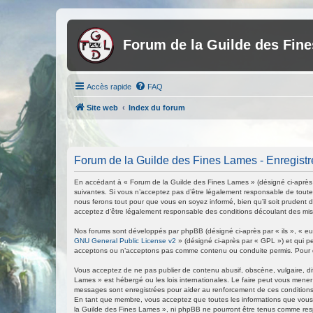
Forum de la Guilde des Fin
Accès rapide
FAQ
Site web
Index du forum
Forum de la Guilde des Fines Lames - Enregist
En accédant à « Forum de la Guilde des Fines Lames » (désigné ci-après p
suivantes. Si vous n’acceptez pas d’être légalement responsable de toutes
nous ferons tout pour que vous en soyez informé, bien qu’il soit prudent 
acceptez d’être légalement responsable des conditions découlant des mise
Nos forums sont développés par phpBB (désigné ci-après par « ils », « eux
GNU General Public License v2
» (désigné ci-après par « GPL ») et qui p
acceptons ou n’acceptons pas comme contenu ou conduite permis. Pour de
Vous acceptez de ne pas publier de contenu abusif, obscène, vulgaire, di
Lames » est hébergé ou les lois internationales. Le faire peut vous mener
messages sont enregistrées pour aider au renforcement de ces conditions
En tant que membre, vous acceptez que toutes les informations que vous 
la Guilde des Fines Lames », ni phpBB ne pourront être tenus comme res