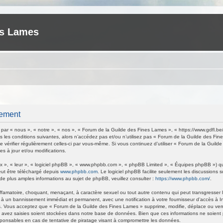
es Lames
rement
ar « nous », « notre », « nos », « Forum de la Guilde des Fines Lames », « https://www.gdfl.be
 les conditions suivantes, alors n’accédez pas et/ou n’utilisez pas « Forum de la Guilde des Fi
de vérifier régulièrement celles-ci par vous-même. Si vous continuez d’utiliser « Forum de la Gu
s à jour et/ou modifications.
 », « leur », « logiciel phpBB », « www.phpbb.com », « phpBB Limited », « Équipes phpBB ») qui 
eut être téléchargé depuis
www.phpbb.com
. Le logiciel phpBB facilite seulement les discussions
 plus amples informations au sujet de phpBB, veuillez consulter :
https://www.phpbb.com/
.
ffamatoire, choquant, menaçant, à caractère sexuel ou tout autre contenu qui peut transgresser 
 à un bannissement immédiat et permanent, avec une notification à votre fournisseur d’accès à I
. Vous acceptez que « Forum de la Guilde des Fines Lames » supprime, modifie, déplace ou verrou
avez saisies soient stockées dans notre base de données. Bien que ces informations ne soient p
ponsables en cas de tentative de piratage visant à compromettre les données.