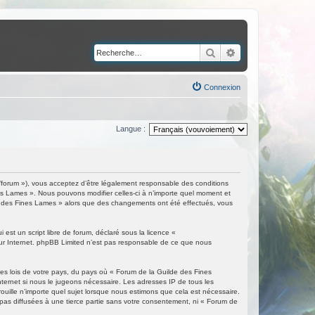
Rechercher
Recherche avancé
Connexion
Langue :
/forum »), vous acceptez d’être légalement responsable des conditions
nes Lames ». Nous pouvons modifier celles-ci à n’importe quel moment et
ilde des Fines Lames » alors que des changements ont été effectués, vous
est un script libre de forum, déclaré sous la licence «
 sur Internet. phpBB Limited n’est pas responsable de ce que nous
les lois de votre pays, du pays où « Forum de la Guilde des Fines
nternet si nous le jugeons nécessaire. Les adresses IP de tous les
ille n’importe quel sujet lorsque nous estimons que cela est nécessaire.
as diffusées à une tierce partie sans votre consentement, ni « Forum de