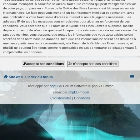
choquant, menaçant, à caractère sexuel ou tout autre contenu qui peut transgresser les lois
de votre pays, du pays où « Forum de la Guilde des Fines Lames » est hébergé ou les lois
internationales. Le faire peut vous mener à un bannissement immédiat et permanent, avec
une notification à votre fournisseur d’accès à Internet si nous le jugeons nécessaire. Les
adresses IP de tous les messages sont enregistrées pour aider au renforcement de ces
conditions. Vous acceptez que « Forum de la Guilde des Fines Lames » supprime, modifie,
déplace ou verrouille n’importe quel sujet lorsque nous estimons que cela est nécessaire. En
tant que membre, vous acceptez que toutes les informations que vous avez saisies soient
stockées dans notre base de données. Bien que ces informations ne soient pas diffusées à
une tierce partie sans votre consentement, ni « Forum de la Guilde des Fines Lames », ni
phpBB ne pourront être tenus comme responsables en cas de tentative de piratage visant à
compromettre les données.
Site web
Index du forum
Développé par
phpBB
® Forum Software © phpBB Limited
Traduit par
phpBB-fr.com
Confidentialité
|
Conditions