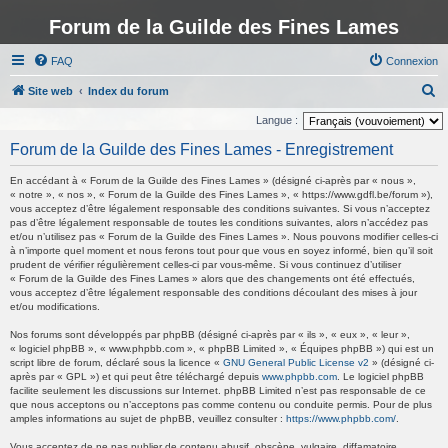
Forum de la Guilde des Fines Lames
FAQ
Connexion
R
Site web
Index du forum
e
Langue :
c
Forum de la Guilde des Fines Lames - Enregistrement
h
En accédant à « Forum de la Guilde des Fines Lames » (désigné ci-après par « nous »,
e
« notre », « nos », « Forum de la Guilde des Fines Lames », « https://www.gdfl.be/forum »),
vous acceptez d’être légalement responsable des conditions suivantes. Si vous n’acceptez
r
pas d’être légalement responsable de toutes les conditions suivantes, alors n’accédez pas
c
et/ou n’utilisez pas « Forum de la Guilde des Fines Lames ». Nous pouvons modifier celles-ci
à n’importe quel moment et nous ferons tout pour que vous en soyez informé, bien qu’il soit
h
prudent de vérifier régulièrement celles-ci par vous-même. Si vous continuez d’utiliser
« Forum de la Guilde des Fines Lames » alors que des changements ont été effectués,
e
vous acceptez d’être légalement responsable des conditions découlant des mises à jour
r
et/ou modifications.
Nos forums sont développés par phpBB (désigné ci-après par « ils », « eux », « leur »,
« logiciel phpBB », « www.phpbb.com », « phpBB Limited », « Équipes phpBB ») qui est un
script libre de forum, déclaré sous la licence «
GNU General Public License v2
» (désigné ci-
après par « GPL ») et qui peut être téléchargé depuis
www.phpbb.com
. Le logiciel phpBB
facilite seulement les discussions sur Internet. phpBB Limited n’est pas responsable de ce
que nous acceptons ou n’acceptons pas comme contenu ou conduite permis. Pour de plus
amples informations au sujet de phpBB, veuillez consulter :
https://www.phpbb.com/
.
Vous acceptez de ne pas publier de contenu abusif, obscène, vulgaire, diffamatoire,