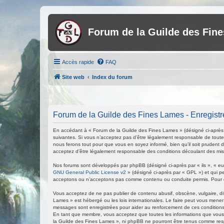
Forum de la Guilde des Fin
Accès rapide
FAQ
Site web
Index du forum
Forum de la Guilde des Fines Lames - Enregist
En accédant à « Forum de la Guilde des Fines Lames » (désigné ci-après p
suivantes. Si vous n’acceptez pas d’être légalement responsable de toutes
nous ferons tout pour que vous en soyez informé, bien qu’il soit prudent 
acceptez d’être légalement responsable des conditions découlant des mise
Nos forums sont développés par phpBB (désigné ci-après par « ils », « eux
GNU General Public License v2
» (désigné ci-après par « GPL ») et qui p
acceptons ou n’acceptons pas comme contenu ou conduite permis. Pour de
Vous acceptez de ne pas publier de contenu abusif, obscène, vulgaire, di
Lames » est hébergé ou les lois internationales. Le faire peut vous mener
messages sont enregistrées pour aider au renforcement de ces conditions
En tant que membre, vous acceptez que toutes les informations que vous 
la Guilde des Fines Lames », ni phpBB ne pourront être tenus comme res