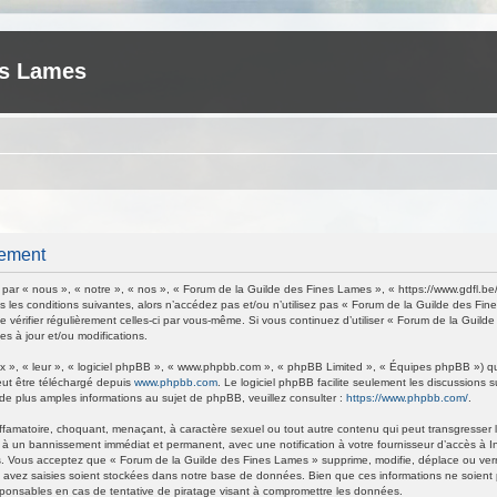
es Lames
rement
ar « nous », « notre », « nos », « Forum de la Guilde des Fines Lames », « https://www.gdfl.be
 les conditions suivantes, alors n’accédez pas et/ou n’utilisez pas « Forum de la Guilde des Fi
de vérifier régulièrement celles-ci par vous-même. Si vous continuez d’utiliser « Forum de la Gu
s à jour et/ou modifications.
 », « leur », « logiciel phpBB », « www.phpbb.com », « phpBB Limited », « Équipes phpBB ») qui 
eut être téléchargé depuis
www.phpbb.com
. Le logiciel phpBB facilite seulement les discussions
 plus amples informations au sujet de phpBB, veuillez consulter :
https://www.phpbb.com/
.
ffamatoire, choquant, menaçant, à caractère sexuel ou tout autre contenu qui peut transgresser 
 à un bannissement immédiat et permanent, avec une notification à votre fournisseur d’accès à I
. Vous acceptez que « Forum de la Guilde des Fines Lames » supprime, modifie, déplace ou verrou
avez saisies soient stockées dans notre base de données. Bien que ces informations ne soient p
ponsables en cas de tentative de piratage visant à compromettre les données.