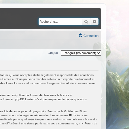
Rechercher
Recherche avancé
Connexion
Langue :
/forum »), vous acceptez d’être légalement responsable des conditions
nes Lames ». Nous pouvons modifier celles-ci à n’importe quel moment et
ilde des Fines Lames » alors que des changements ont été effectués, vous
est un script libre de forum, déclaré sous la licence «
 sur Internet. phpBB Limited n’est pas responsable de ce que nous
les lois de votre pays, du pays où « Forum de la Guilde des Fines
nternet si nous le jugeons nécessaire. Les adresses IP de tous les
ille n’importe quel sujet lorsque nous estimons que cela est nécessaire.
as diffusées à une tierce partie sans votre consentement, ni « Forum de