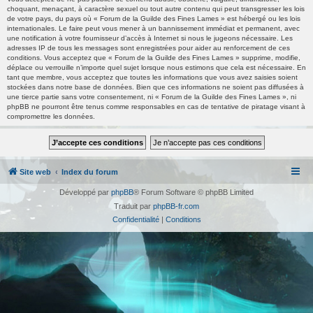
choquant, menaçant, à caractère sexuel ou tout autre contenu qui peut transgresser les lois
de votre pays, du pays où « Forum de la Guilde des Fines Lames » est hébergé ou les lois
internationales. Le faire peut vous mener à un bannissement immédiat et permanent, avec
une notification à votre fournisseur d’accès à Internet si nous le jugeons nécessaire. Les
adresses IP de tous les messages sont enregistrées pour aider au renforcement de ces
conditions. Vous acceptez que « Forum de la Guilde des Fines Lames » supprime, modifie,
déplace ou verrouille n’importe quel sujet lorsque nous estimons que cela est nécessaire. En
tant que membre, vous acceptez que toutes les informations que vous avez saisies soient
stockées dans notre base de données. Bien que ces informations ne soient pas diffusées à
une tierce partie sans votre consentement, ni « Forum de la Guilde des Fines Lames », ni
phpBB ne pourront être tenus comme responsables en cas de tentative de piratage visant à
compromettre les données.
Site web
Index du forum
Développé par
phpBB
® Forum Software © phpBB Limited
Traduit par
phpBB-fr.com
Confidentialité
|
Conditions