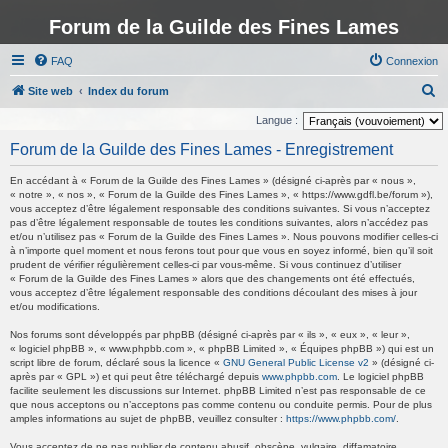
Forum de la Guilde des Fines Lames
FAQ
Connexion
R
Site web
Index du forum
e
Langue :
c
Forum de la Guilde des Fines Lames - Enregistrement
h
En accédant à « Forum de la Guilde des Fines Lames » (désigné ci-après par « nous »,
e
« notre », « nos », « Forum de la Guilde des Fines Lames », « https://www.gdfl.be/forum »),
vous acceptez d’être légalement responsable des conditions suivantes. Si vous n’acceptez
r
pas d’être légalement responsable de toutes les conditions suivantes, alors n’accédez pas
c
et/ou n’utilisez pas « Forum de la Guilde des Fines Lames ». Nous pouvons modifier celles-ci
à n’importe quel moment et nous ferons tout pour que vous en soyez informé, bien qu’il soit
h
prudent de vérifier régulièrement celles-ci par vous-même. Si vous continuez d’utiliser
« Forum de la Guilde des Fines Lames » alors que des changements ont été effectués,
e
vous acceptez d’être légalement responsable des conditions découlant des mises à jour
r
et/ou modifications.
Nos forums sont développés par phpBB (désigné ci-après par « ils », « eux », « leur »,
« logiciel phpBB », « www.phpbb.com », « phpBB Limited », « Équipes phpBB ») qui est un
script libre de forum, déclaré sous la licence «
GNU General Public License v2
» (désigné ci-
après par « GPL ») et qui peut être téléchargé depuis
www.phpbb.com
. Le logiciel phpBB
facilite seulement les discussions sur Internet. phpBB Limited n’est pas responsable de ce
que nous acceptons ou n’acceptons pas comme contenu ou conduite permis. Pour de plus
amples informations au sujet de phpBB, veuillez consulter :
https://www.phpbb.com/
.
Vous acceptez de ne pas publier de contenu abusif, obscène, vulgaire, diffamatoire,