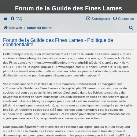
Forum de la Guilde des Fines Lames
FAQ
S’enregistrer
Connexion
R
Site web
Index du forum
e
Forum de la Guilde des Fines Lames - Politique de
c
confidentialité
h
Cette politique explique en détail comment « Forum de la Guilde des Fines Lames » et ses
e
sociétés affiliées (désignés ci-après par « nous », « notre », « nos », « Forum de la Guilde
des Fines Lames », « https://www.gdfl.be/forum ») et phpBB (désigné ci-après par « ils »,
r
« eux », « leur », « logiciel phpBB », « www.phpbb.com », « phpBB Limited », « Équipes
phpBB ») utilisent n’importe quelle information collectée pendant n’importe quelle session
c
d’utilisation de votre part (désignée ci-après par « vos informations »).
h
Vos informations sont collectées de deux manières. Premièrement, en naviguant sur
e
« Forum de la Guilde des Fines Lames », le logiciel phpBB créera un certain nombre de
cookies, qui sont des petits fichiers textes téléchargés dans les fichiers temporaires du
r
navigateur Internet de votre ordinateur. Les deux premiers cookies ne contiennent qu’un
identifiant utilisateur (désigné ci-après par « user-id ») et un identifiant de session invité
(désigné ci-après par « session-id »), qui vous sont automatiquement assignés par le logiciel
phpBB. Un troisième cookie sera créé une fois que vous naviguerez sur les sujets de
« Forum de la Guilde des Fines Lames » et est utilisé pour stocker les informations sur les
sujets que vous avez lus, ce qui améliore votre navigation sur le forum.
Nous pouvons également créer des cookies externes au logiciel phpBB tout en naviguant
sur « Forum de la Guilde des Fines Lames », bien que ceux-ci soient hors de portée du
document qui est prévu pour couvrir seulement les pages créées par le logiciel phpBB. La