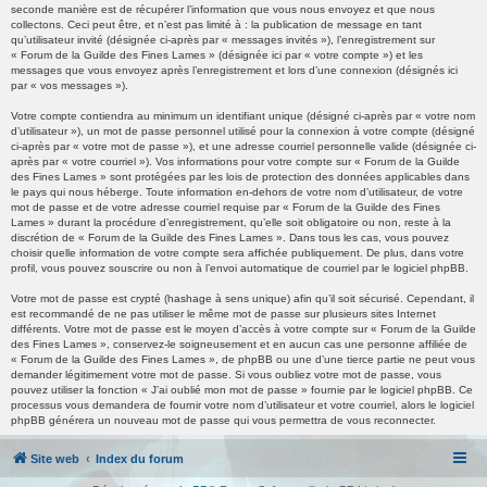
seconde manière est de récupérer l’information que vous nous envoyez et que nous
collectons. Ceci peut être, et n’est pas limité à : la publication de message en tant
qu’utilisateur invité (désignée ci-après par « messages invités »), l’enregistrement sur
« Forum de la Guilde des Fines Lames » (désignée ici par « votre compte ») et les
messages que vous envoyez après l’enregistrement et lors d’une connexion (désignés ici
par « vos messages »).
Votre compte contiendra au minimum un identifiant unique (désigné ci-après par « votre nom
d’utilisateur »), un mot de passe personnel utilisé pour la connexion à votre compte (désigné
ci-après par « votre mot de passe »), et une adresse courriel personnelle valide (désignée ci-
après par « votre courriel »). Vos informations pour votre compte sur « Forum de la Guilde
des Fines Lames » sont protégées par les lois de protection des données applicables dans
le pays qui nous héberge. Toute information en-dehors de votre nom d’utilisateur, de votre
mot de passe et de votre adresse courriel requise par « Forum de la Guilde des Fines
Lames » durant la procédure d’enregistrement, qu’elle soit obligatoire ou non, reste à la
discrétion de « Forum de la Guilde des Fines Lames ». Dans tous les cas, vous pouvez
choisir quelle information de votre compte sera affichée publiquement. De plus, dans votre
profil, vous pouvez souscrire ou non à l’envoi automatique de courriel par le logiciel phpBB.
Votre mot de passe est crypté (hashage à sens unique) afin qu’il soit sécurisé. Cependant, il
est recommandé de ne pas utiliser le même mot de passe sur plusieurs sites Internet
différents. Votre mot de passe est le moyen d’accès à votre compte sur « Forum de la Guilde
des Fines Lames », conservez-le soigneusement et en aucun cas une personne affiliée de
« Forum de la Guilde des Fines Lames », de phpBB ou une d’une tierce partie ne peut vous
demander légitimement votre mot de passe. Si vous oubliez votre mot de passe, vous
pouvez utiliser la fonction « J’ai oublié mon mot de passe » fournie par le logiciel phpBB. Ce
processus vous demandera de fournir votre nom d’utilisateur et votre courriel, alors le logiciel
phpBB générera un nouveau mot de passe qui vous permettra de vous reconnecter.
Site web
Index du forum