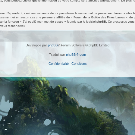
s, vous pouvez choisir quelle information de votre compte sera affichée publiquement. De plus, d
urisé. Cependant, il est recommandé de ne pas utiliser le même mot de passe sur plusieurs sites I
usement et en aucun cas une personne affiliée de « Forum de la Guilde des Fines Lames », de 
r la fonction « J’ai oublié mon mot de passe » fournie par le logiciel phpBB. Ce processus vous de
vous reconnecter.
Développé par
phpBB
® Forum Software © phpBB Limited
Traduit par
phpBB-fr.com
Confidentialité
|
Conditions