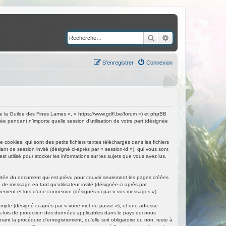
Rechercher
Recherche avancé
S’enregistrer
Connexion
de la Guilde des Fines Lames », « https://www.gdfl.be/forum ») et phpBB
ée pendant n’importe quelle session d’utilisation de votre part (désignée
ookies, qui sont des petits fichiers textes téléchargés dans les fichiers
iant de session invité (désigné ci-après par « session-id »), qui vous sont
 utilisé pour stocker les informations sur les sujets que vous avez lus,
rtée du document qui est prévu pour couvrir seulement les pages créées
 de message en tant qu’utilisateur invité (désignée ci-après par
rement et lors d’une connexion (désignés ici par « vos messages »).
compte (désigné ci-après par « votre mot de passe »), et une adresse
es lois de protection des données applicables dans le pays qui nous
ant la procédure d’enregistrement, qu’elle soit obligatoire ou non, reste à