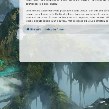
la discrétion de « Forum de la Guilde des Fines Lames ». Dans tous les ca
courriel par le logiciel phpBB.
Votre mot de passe est crypté (hashage à sens unique) afin qu’il soit séc
compte sur « Forum de la Guilde des Fines Lames », conservez-le soigne
votre mot de passe. Si vous oubliez votre mot de passe, vous pouvez utilise
logiciel phpBB générera un nouveau mot de passe qui vous permettra de 
Site web
Index du forum