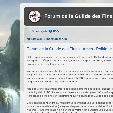
Forum de la Guilde des Fin
Accès rapide
FAQ
Site web
Index du forum
Forum de la Guilde des Fines Lames - Politique d
Cette politique explique en détail comment « Forum de la Guilde des Fines
(désigné ci-après par « ils », « eux », « leur », « logiciel phpBB », « ww
ci-après par « vos informations »).
Vos informations sont collectées de deux manières. Premièrement, en navig
temporaires du navigateur Internet de votre ordinateur. Les deux premiers co
automatiquement assignés par le logiciel phpBB. Un troisième cookie sera 
ce qui améliore votre navigation sur le forum.
Nous pouvons également créer des cookies externes au logiciel phpBB tou
par le logiciel phpBB. La seconde manière est de récupérer l’information q
« messages invités »), l’enregistrement sur « Forum de la Guilde des Fin
Votre compte contiendra au minimum un identifiant unique (désigné ci-aprè
courriel personnelle valide (désignée ci-après par « votre courriel »). V
héberge. Toute information en-dehors de votre nom d’utilisateur, de votre 