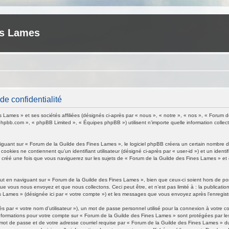
es Lames
e confidentialité
 Lames » et ses sociétés affiliées (désignés ci-après par « nous », « notre », « nos », « Forum 
w.phpbb.com », « phpBB Limited », « Équipes phpBB ») utilisent n’importe quelle information collect
uant sur « Forum de la Guilde des Fines Lames », le logiciel phpBB créera un certain nombre de c
okies ne contiennent qu’un identifiant utilisateur (désigné ci-après par « user-id ») et un identif
créé une fois que vous naviguerez sur les sujets de « Forum de la Guilde des Fines Lames » et est
t en naviguant sur « Forum de la Guilde des Fines Lames », bien que ceux-ci soient hors de po
ue vous nous envoyez et que nous collectons. Ceci peut être, et n’est pas limité à : la publication
es Lames » (désignée ici par « votre compte ») et les messages que vous envoyez après l’enregist
s par « votre nom d’utilisateur »), un mot de passe personnel utilisé pour la connexion à votre 
os informations pour votre compte sur « Forum de la Guilde des Fines Lames » sont protégées par l
mot de passe et de votre adresse courriel requise par « Forum de la Guilde des Fines Lames » dur