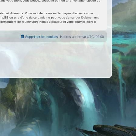
ans votre profil, vous pouvez souscrire ou non à l’envoi automatique de
nternet différents. Votre mot de passe est le moyen d’accès à votre
phpBB ou une d’une tierce partie ne peut vous demander légitimement
mandera de fournir votre nom d’utilisateur et votre courriel, alors le
Supprimer les cookies
Heures au format
UTC+02:00