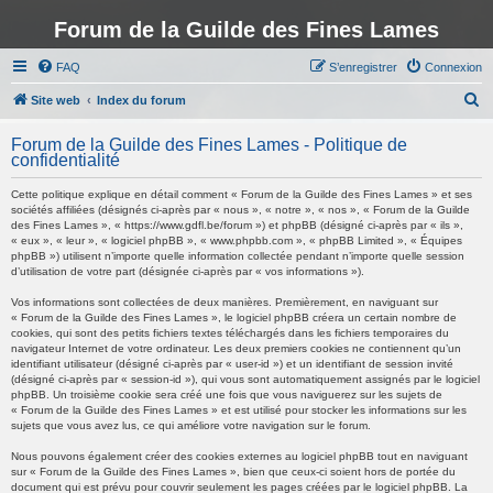
Forum de la Guilde des Fines Lames
FAQ
S’enregistrer
Connexion
R
Site web
Index du forum
e
Forum de la Guilde des Fines Lames - Politique de
c
confidentialité
h
Cette politique explique en détail comment « Forum de la Guilde des Fines Lames » et ses
e
sociétés affiliées (désignés ci-après par « nous », « notre », « nos », « Forum de la Guilde
des Fines Lames », « https://www.gdfl.be/forum ») et phpBB (désigné ci-après par « ils »,
r
« eux », « leur », « logiciel phpBB », « www.phpbb.com », « phpBB Limited », « Équipes
phpBB ») utilisent n’importe quelle information collectée pendant n’importe quelle session
c
d’utilisation de votre part (désignée ci-après par « vos informations »).
h
Vos informations sont collectées de deux manières. Premièrement, en naviguant sur
e
« Forum de la Guilde des Fines Lames », le logiciel phpBB créera un certain nombre de
cookies, qui sont des petits fichiers textes téléchargés dans les fichiers temporaires du
r
navigateur Internet de votre ordinateur. Les deux premiers cookies ne contiennent qu’un
identifiant utilisateur (désigné ci-après par « user-id ») et un identifiant de session invité
(désigné ci-après par « session-id »), qui vous sont automatiquement assignés par le logiciel
phpBB. Un troisième cookie sera créé une fois que vous naviguerez sur les sujets de
« Forum de la Guilde des Fines Lames » et est utilisé pour stocker les informations sur les
sujets que vous avez lus, ce qui améliore votre navigation sur le forum.
Nous pouvons également créer des cookies externes au logiciel phpBB tout en naviguant
sur « Forum de la Guilde des Fines Lames », bien que ceux-ci soient hors de portée du
document qui est prévu pour couvrir seulement les pages créées par le logiciel phpBB. La