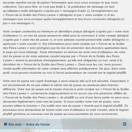
seconde manière est de récupérer l’information que vous nous envoyez et que nous
collectons. Ceci peut être, et n’est pas limité à : la publication de message en tant
qu’utilisateur invité (désignée ci-après par « messages invités »), l’enregistrement sur
« Forum de la Guilde des Fines Lames » (désignée ici par « votre compte ») et les
messages que vous envoyez après l’enregistrement et lors d’une connexion (désignés ici
par « vos messages »).
Votre compte contiendra au minimum un identifiant unique (désigné ci-après par « votre nom
d’utilisateur »), un mot de passe personnel utilisé pour la connexion à votre compte (désigné
ci-après par « votre mot de passe »), et une adresse courriel personnelle valide (désignée ci-
après par « votre courriel »). Vos informations pour votre compte sur « Forum de la Guilde
des Fines Lames » sont protégées par les lois de protection des données applicables dans
le pays qui nous héberge. Toute information en-dehors de votre nom d’utilisateur, de votre
mot de passe et de votre adresse courriel requise par « Forum de la Guilde des Fines
Lames » durant la procédure d’enregistrement, qu’elle soit obligatoire ou non, reste à la
discrétion de « Forum de la Guilde des Fines Lames ». Dans tous les cas, vous pouvez
choisir quelle information de votre compte sera affichée publiquement. De plus, dans votre
profil, vous pouvez souscrire ou non à l’envoi automatique de courriel par le logiciel phpBB.
Votre mot de passe est crypté (hashage à sens unique) afin qu’il soit sécurisé. Cependant, il
est recommandé de ne pas utiliser le même mot de passe sur plusieurs sites Internet
différents. Votre mot de passe est le moyen d’accès à votre compte sur « Forum de la Guilde
des Fines Lames », conservez-le soigneusement et en aucun cas une personne affiliée de
« Forum de la Guilde des Fines Lames », de phpBB ou une d’une tierce partie ne peut vous
demander légitimement votre mot de passe. Si vous oubliez votre mot de passe, vous
pouvez utiliser la fonction « J’ai oublié mon mot de passe » fournie par le logiciel phpBB. Ce
processus vous demandera de fournir votre nom d’utilisateur et votre courriel, alors le logiciel
phpBB générera un nouveau mot de passe qui vous permettra de vous reconnecter.
Site web
Index du forum