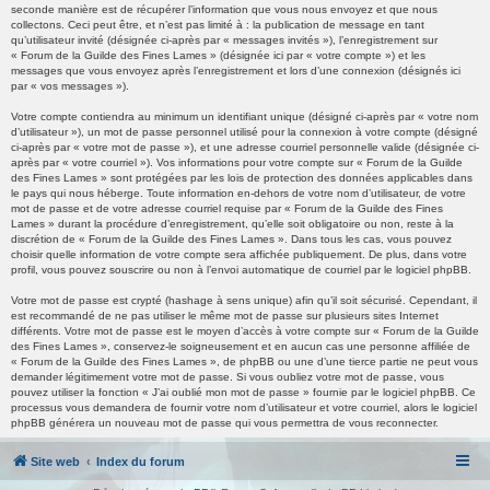
seconde manière est de récupérer l’information que vous nous envoyez et que nous
collectons. Ceci peut être, et n’est pas limité à : la publication de message en tant
qu’utilisateur invité (désignée ci-après par « messages invités »), l’enregistrement sur
« Forum de la Guilde des Fines Lames » (désignée ici par « votre compte ») et les
messages que vous envoyez après l’enregistrement et lors d’une connexion (désignés ici
par « vos messages »).
Votre compte contiendra au minimum un identifiant unique (désigné ci-après par « votre nom
d’utilisateur »), un mot de passe personnel utilisé pour la connexion à votre compte (désigné
ci-après par « votre mot de passe »), et une adresse courriel personnelle valide (désignée ci-
après par « votre courriel »). Vos informations pour votre compte sur « Forum de la Guilde
des Fines Lames » sont protégées par les lois de protection des données applicables dans
le pays qui nous héberge. Toute information en-dehors de votre nom d’utilisateur, de votre
mot de passe et de votre adresse courriel requise par « Forum de la Guilde des Fines
Lames » durant la procédure d’enregistrement, qu’elle soit obligatoire ou non, reste à la
discrétion de « Forum de la Guilde des Fines Lames ». Dans tous les cas, vous pouvez
choisir quelle information de votre compte sera affichée publiquement. De plus, dans votre
profil, vous pouvez souscrire ou non à l’envoi automatique de courriel par le logiciel phpBB.
Votre mot de passe est crypté (hashage à sens unique) afin qu’il soit sécurisé. Cependant, il
est recommandé de ne pas utiliser le même mot de passe sur plusieurs sites Internet
différents. Votre mot de passe est le moyen d’accès à votre compte sur « Forum de la Guilde
des Fines Lames », conservez-le soigneusement et en aucun cas une personne affiliée de
« Forum de la Guilde des Fines Lames », de phpBB ou une d’une tierce partie ne peut vous
demander légitimement votre mot de passe. Si vous oubliez votre mot de passe, vous
pouvez utiliser la fonction « J’ai oublié mon mot de passe » fournie par le logiciel phpBB. Ce
processus vous demandera de fournir votre nom d’utilisateur et votre courriel, alors le logiciel
phpBB générera un nouveau mot de passe qui vous permettra de vous reconnecter.
Site web
Index du forum