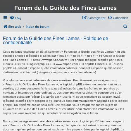
Forum de la Guilde des Fines Lames
FAQ
S’enregistrer
Connexion
R
Site web
Index du forum
e
Forum de la Guilde des Fines Lames - Politique de
c
confidentialité
h
Cette politique explique en détail comment « Forum de la Guilde des Fines Lames » et ses
e
sociétés affiliées (désignés ci-après par « nous », « notre », « nos », « Forum de la Guilde
des Fines Lames », « https://www.gdfl.be/forum ») et phpBB (désigné ci-après par « ils »,
r
« eux », « leur », « logiciel phpBB », « www.phpbb.com », « phpBB Limited », « Équipes
phpBB ») utilisent n’importe quelle information collectée pendant n’importe quelle session
c
d’utilisation de votre part (désignée ci-après par « vos informations »).
h
Vos informations sont collectées de deux manières. Premièrement, en naviguant sur
e
« Forum de la Guilde des Fines Lames », le logiciel phpBB créera un certain nombre de
cookies, qui sont des petits fichiers textes téléchargés dans les fichiers temporaires du
r
navigateur Internet de votre ordinateur. Les deux premiers cookies ne contiennent qu’un
identifiant utilisateur (désigné ci-après par « user-id ») et un identifiant de session invité
(désigné ci-après par « session-id »), qui vous sont automatiquement assignés par le logiciel
phpBB. Un troisième cookie sera créé une fois que vous naviguerez sur les sujets de
« Forum de la Guilde des Fines Lames » et est utilisé pour stocker les informations sur les
sujets que vous avez lus, ce qui améliore votre navigation sur le forum.
Nous pouvons également créer des cookies externes au logiciel phpBB tout en naviguant
sur « Forum de la Guilde des Fines Lames », bien que ceux-ci soient hors de portée du
document qui est prévu pour couvrir seulement les pages créées par le logiciel phpBB. La