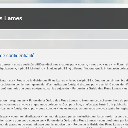
es Lames
e confidentialité
 Lames » et ses sociétés affiliées (désignés ci-après par « nous », « notre », « nos », « Forum 
w.phpbb.com », « phpBB Limited », « Équipes phpBB ») utilisent n’importe quelle information collect
uant sur « Forum de la Guilde des Fines Lames », le logiciel phpBB créera un certain nombre de c
okies ne contiennent qu’un identifiant utilisateur (désigné ci-après par « user-id ») et un identif
créé une fois que vous naviguerez sur les sujets de « Forum de la Guilde des Fines Lames » et est
t en naviguant sur « Forum de la Guilde des Fines Lames », bien que ceux-ci soient hors de po
ue vous nous envoyez et que nous collectons. Ceci peut être, et n’est pas limité à : la publication
es Lames » (désignée ici par « votre compte ») et les messages que vous envoyez après l’enregist
s par « votre nom d’utilisateur »), un mot de passe personnel utilisé pour la connexion à votre 
os informations pour votre compte sur « Forum de la Guilde des Fines Lames » sont protégées par l
mot de passe et de votre adresse courriel requise par « Forum de la Guilde des Fines Lames » dur