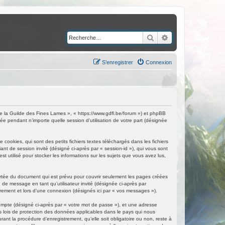
Rechercher
Recherche avancé
S’enregistrer
Connexion
de la Guilde des Fines Lames », « https://www.gdfl.be/forum ») et phpBB
ée pendant n’importe quelle session d’utilisation de votre part (désignée
ookies, qui sont des petits fichiers textes téléchargés dans les fichiers
iant de session invité (désigné ci-après par « session-id »), qui vous sont
 utilisé pour stocker les informations sur les sujets que vous avez lus,
rtée du document qui est prévu pour couvrir seulement les pages créées
 de message en tant qu’utilisateur invité (désignée ci-après par
rement et lors d’une connexion (désignés ici par « vos messages »).
compte (désigné ci-après par « votre mot de passe »), et une adresse
es lois de protection des données applicables dans le pays qui nous
ant la procédure d’enregistrement, qu’elle soit obligatoire ou non, reste à