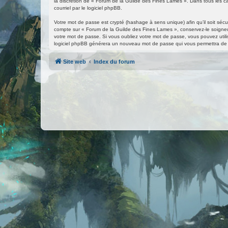
la discrétion de « Forum de la Guilde des Fines Lames ». Dans tous les ca
courriel par le logiciel phpBB.
Votre mot de passe est crypté (hashage à sens unique) afin qu’il soit séc
compte sur « Forum de la Guilde des Fines Lames », conservez-le soigne
votre mot de passe. Si vous oubliez votre mot de passe, vous pouvez utilise
logiciel phpBB générera un nouveau mot de passe qui vous permettra de 
Site web
Index du forum