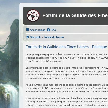
Forum de la Guilde des Fin
Accès rapide
FAQ
Site web
Index du forum
Forum de la Guilde des Fines Lames - Politique d
Cette politique explique en détail comment « Forum de la Guilde des Fines
(désigné ci-après par « ils », « eux », « leur », « logiciel phpBB », « ww
ci-après par « vos informations »).
Vos informations sont collectées de deux manières. Premièrement, en navig
temporaires du navigateur Internet de votre ordinateur. Les deux premiers co
automatiquement assignés par le logiciel phpBB. Un troisième cookie sera 
ce qui améliore votre navigation sur le forum.
Nous pouvons également créer des cookies externes au logiciel phpBB tou
par le logiciel phpBB. La seconde manière est de récupérer l’information q
« messages invités »), l’enregistrement sur « Forum de la Guilde des Fin
Votre compte contiendra au minimum un identifiant unique (désigné ci-aprè
courriel personnelle valide (désignée ci-après par « votre courriel »). V
héberge. Toute information en-dehors de votre nom d’utilisateur, de votre 