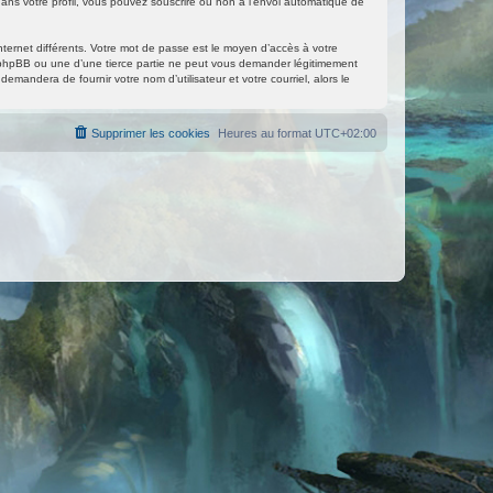
ans votre profil, vous pouvez souscrire ou non à l’envoi automatique de
nternet différents. Votre mot de passe est le moyen d’accès à votre
phpBB ou une d’une tierce partie ne peut vous demander légitimement
mandera de fournir votre nom d’utilisateur et votre courriel, alors le
Supprimer les cookies
Heures au format
UTC+02:00