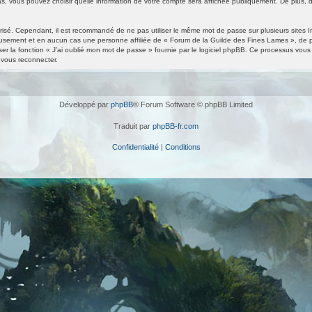
s, vous pouvez choisir quelle information de votre compte sera affichée publiquement. De plus, d
urisé. Cependant, il est recommandé de ne pas utiliser le même mot de passe sur plusieurs sites I
usement et en aucun cas une personne affiliée de « Forum de la Guilde des Fines Lames », de 
r la fonction « J’ai oublié mon mot de passe » fournie par le logiciel phpBB. Ce processus vous de
vous reconnecter.
Développé par
phpBB
® Forum Software © phpBB Limited
Traduit par
phpBB-fr.com
Confidentialité
|
Conditions