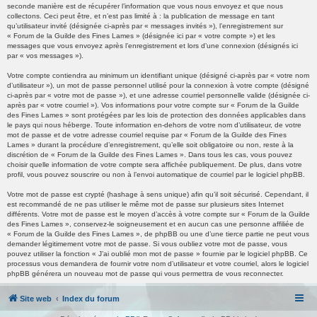
seconde manière est de récupérer l’information que vous nous envoyez et que nous
collectons. Ceci peut être, et n’est pas limité à : la publication de message en tant
qu’utilisateur invité (désignée ci-après par « messages invités »), l’enregistrement sur
« Forum de la Guilde des Fines Lames » (désignée ici par « votre compte ») et les
messages que vous envoyez après l’enregistrement et lors d’une connexion (désignés ici
par « vos messages »).
Votre compte contiendra au minimum un identifiant unique (désigné ci-après par « votre nom
d’utilisateur »), un mot de passe personnel utilisé pour la connexion à votre compte (désigné
ci-après par « votre mot de passe »), et une adresse courriel personnelle valide (désignée ci-
après par « votre courriel »). Vos informations pour votre compte sur « Forum de la Guilde
des Fines Lames » sont protégées par les lois de protection des données applicables dans
le pays qui nous héberge. Toute information en-dehors de votre nom d’utilisateur, de votre
mot de passe et de votre adresse courriel requise par « Forum de la Guilde des Fines
Lames » durant la procédure d’enregistrement, qu’elle soit obligatoire ou non, reste à la
discrétion de « Forum de la Guilde des Fines Lames ». Dans tous les cas, vous pouvez
choisir quelle information de votre compte sera affichée publiquement. De plus, dans votre
profil, vous pouvez souscrire ou non à l’envoi automatique de courriel par le logiciel phpBB.
Votre mot de passe est crypté (hashage à sens unique) afin qu’il soit sécurisé. Cependant, il
est recommandé de ne pas utiliser le même mot de passe sur plusieurs sites Internet
différents. Votre mot de passe est le moyen d’accès à votre compte sur « Forum de la Guilde
des Fines Lames », conservez-le soigneusement et en aucun cas une personne affiliée de
« Forum de la Guilde des Fines Lames », de phpBB ou une d’une tierce partie ne peut vous
demander légitimement votre mot de passe. Si vous oubliez votre mot de passe, vous
pouvez utiliser la fonction « J’ai oublié mon mot de passe » fournie par le logiciel phpBB. Ce
processus vous demandera de fournir votre nom d’utilisateur et votre courriel, alors le logiciel
phpBB générera un nouveau mot de passe qui vous permettra de vous reconnecter.
Site web
Index du forum