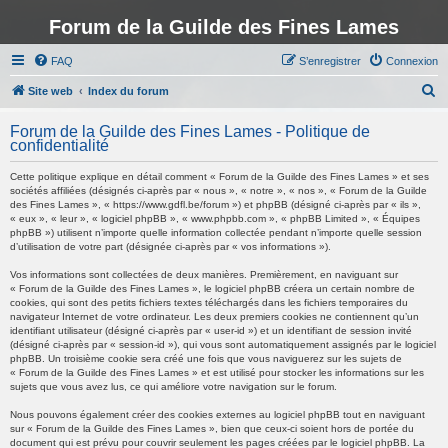
Forum de la Guilde des Fines Lames
FAQ
S’enregistrer
Connexion
R
Site web
Index du forum
e
Forum de la Guilde des Fines Lames - Politique de
c
confidentialité
h
Cette politique explique en détail comment « Forum de la Guilde des Fines Lames » et ses
e
sociétés affiliées (désignés ci-après par « nous », « notre », « nos », « Forum de la Guilde
des Fines Lames », « https://www.gdfl.be/forum ») et phpBB (désigné ci-après par « ils »,
r
« eux », « leur », « logiciel phpBB », « www.phpbb.com », « phpBB Limited », « Équipes
phpBB ») utilisent n’importe quelle information collectée pendant n’importe quelle session
c
d’utilisation de votre part (désignée ci-après par « vos informations »).
h
Vos informations sont collectées de deux manières. Premièrement, en naviguant sur
e
« Forum de la Guilde des Fines Lames », le logiciel phpBB créera un certain nombre de
cookies, qui sont des petits fichiers textes téléchargés dans les fichiers temporaires du
r
navigateur Internet de votre ordinateur. Les deux premiers cookies ne contiennent qu’un
identifiant utilisateur (désigné ci-après par « user-id ») et un identifiant de session invité
(désigné ci-après par « session-id »), qui vous sont automatiquement assignés par le logiciel
phpBB. Un troisième cookie sera créé une fois que vous naviguerez sur les sujets de
« Forum de la Guilde des Fines Lames » et est utilisé pour stocker les informations sur les
sujets que vous avez lus, ce qui améliore votre navigation sur le forum.
Nous pouvons également créer des cookies externes au logiciel phpBB tout en naviguant
sur « Forum de la Guilde des Fines Lames », bien que ceux-ci soient hors de portée du
document qui est prévu pour couvrir seulement les pages créées par le logiciel phpBB. La