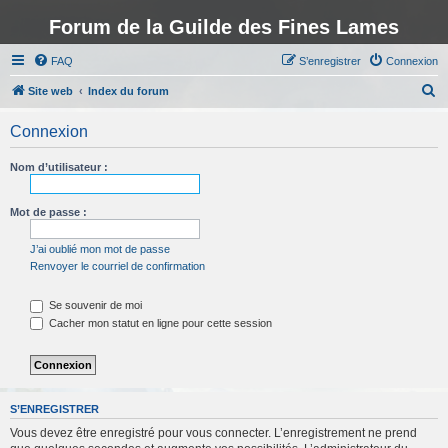
Forum de la Guilde des Fines Lames
FAQ
S’enregistrer
Connexion
R
Site web
Index du forum
e
Connexion
c
h
Nom d’utilisateur :
e
r
Mot de passe :
c
J’ai oublié mon mot de passe
h
Renvoyer le courriel de confirmation
e
Se souvenir de moi
r
Cacher mon statut en ligne pour cette session
S’ENREGISTRER
Vous devez être enregistré pour vous connecter. L’enregistrement ne prend