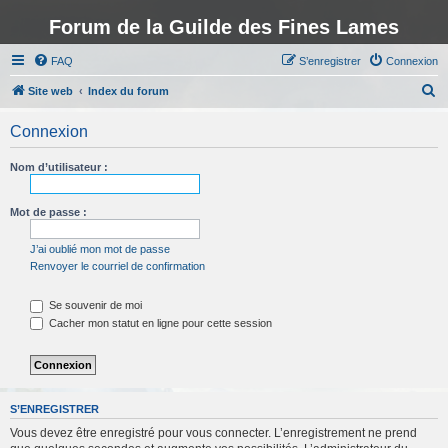
Forum de la Guilde des Fines Lames
FAQ
S’enregistrer
Connexion
R
Site web
Index du forum
e
Connexion
c
h
Nom d’utilisateur :
e
r
Mot de passe :
c
J’ai oublié mon mot de passe
h
Renvoyer le courriel de confirmation
e
Se souvenir de moi
r
Cacher mon statut en ligne pour cette session
S’ENREGISTRER
Vous devez être enregistré pour vous connecter. L’enregistrement ne prend