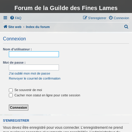
Forum de la Guilde des Fines Lames
FAQ
S’enregistrer
Connexion
R
Site web
Index du forum
e
Connexion
c
h
Nom d’utilisateur :
e
r
Mot de passe :
c
J’ai oublié mon mot de passe
h
Renvoyer le courriel de confirmation
e
Se souvenir de moi
r
Cacher mon statut en ligne pour cette session
S’ENREGISTRER
Vous devez être enregistré pour vous connecter. L’enregistrement ne prend