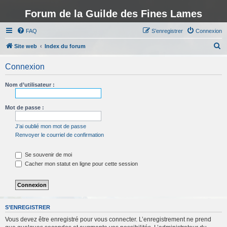
Forum de la Guilde des Fines Lames
FAQ
S’enregistrer
Connexion
R
Site web
Index du forum
e
Connexion
c
h
Nom d’utilisateur :
e
r
Mot de passe :
c
J’ai oublié mon mot de passe
h
Renvoyer le courriel de confirmation
e
Se souvenir de moi
r
Cacher mon statut en ligne pour cette session
S’ENREGISTRER
Vous devez être enregistré pour vous connecter. L’enregistrement ne prend