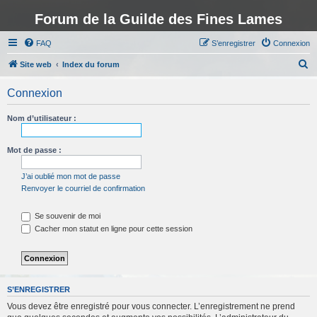
Forum de la Guilde des Fines Lames
FAQ
S’enregistrer
Connexion
R
Site web
Index du forum
e
Connexion
c
h
Nom d’utilisateur :
e
r
Mot de passe :
c
J’ai oublié mon mot de passe
h
Renvoyer le courriel de confirmation
e
Se souvenir de moi
r
Cacher mon statut en ligne pour cette session
S’ENREGISTRER
Vous devez être enregistré pour vous connecter. L’enregistrement ne prend