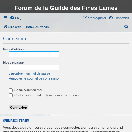
Forum de la Guilde des Fines Lames
FAQ
S’enregistrer
Connexion
R
Site web
Index du forum
e
Connexion
c
h
Nom d’utilisateur :
e
r
Mot de passe :
c
J’ai oublié mon mot de passe
h
Renvoyer le courriel de confirmation
e
Se souvenir de moi
r
Cacher mon statut en ligne pour cette session
S’ENREGISTRER
Vous devez être enregistré pour vous connecter. L’enregistrement ne prend