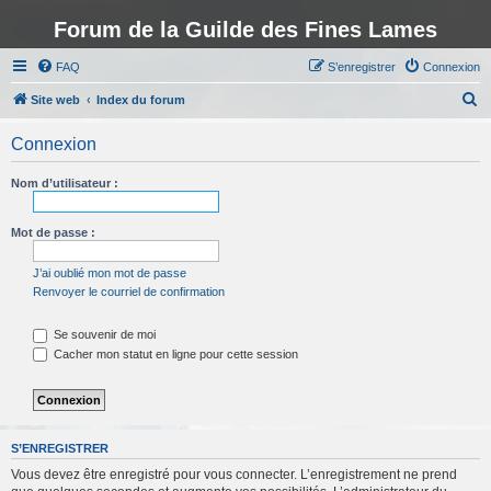
Forum de la Guilde des Fines Lames
FAQ
S’enregistrer
Connexion
R
Site web
Index du forum
e
Connexion
c
h
Nom d’utilisateur :
e
r
Mot de passe :
c
J’ai oublié mon mot de passe
h
Renvoyer le courriel de confirmation
e
Se souvenir de moi
r
Cacher mon statut en ligne pour cette session
S’ENREGISTRER
Vous devez être enregistré pour vous connecter. L’enregistrement ne prend