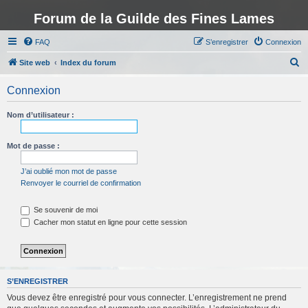
Forum de la Guilde des Fines Lames
FAQ
S’enregistrer
Connexion
R
Site web
Index du forum
e
Connexion
c
h
Nom d’utilisateur :
e
r
Mot de passe :
c
J’ai oublié mon mot de passe
h
Renvoyer le courriel de confirmation
e
Se souvenir de moi
r
Cacher mon statut en ligne pour cette session
S’ENREGISTRER
Vous devez être enregistré pour vous connecter. L’enregistrement ne prend