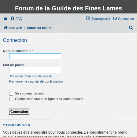
Forum de la Guilde des Fines Lames
FAQ
S’enregistrer
Connexion
R
Site web
Index du forum
e
Connexion
c
h
Nom d’utilisateur :
e
r
Mot de passe :
c
J’ai oublié mon mot de passe
h
Renvoyer le courriel de confirmation
e
Se souvenir de moi
r
Cacher mon statut en ligne pour cette session
S’ENREGISTRER
Vous devez être enregistré pour vous connecter. L’enregistrement ne prend