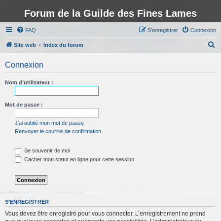
Forum de la Guilde des Fines Lames
FAQ
S’enregistrer
Connexion
R
Site web
Index du forum
e
Connexion
c
h
Nom d’utilisateur :
e
r
Mot de passe :
c
J’ai oublié mon mot de passe
h
Renvoyer le courriel de confirmation
e
Se souvenir de moi
r
Cacher mon statut en ligne pour cette session
S’ENREGISTRER
Vous devez être enregistré pour vous connecter. L’enregistrement ne prend