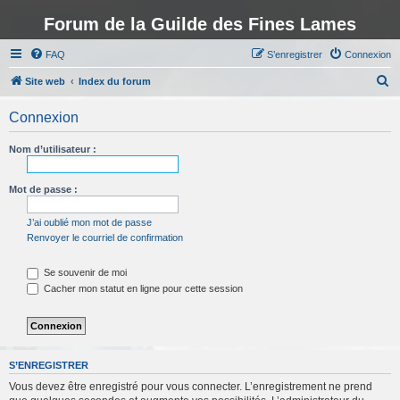
Forum de la Guilde des Fines Lames
FAQ
S’enregistrer
Connexion
R
Site web
Index du forum
e
Connexion
c
h
Nom d’utilisateur :
e
r
Mot de passe :
c
J’ai oublié mon mot de passe
h
Renvoyer le courriel de confirmation
e
Se souvenir de moi
r
Cacher mon statut en ligne pour cette session
S’ENREGISTRER
Vous devez être enregistré pour vous connecter. L’enregistrement ne prend