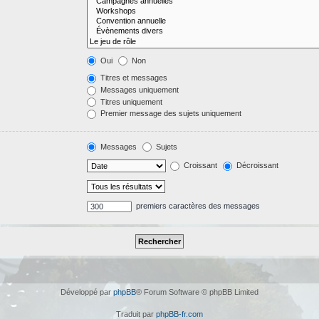
Oui
Non
Titres et messages
Messages uniquement
Titres uniquement
Premier message des sujets uniquement
Messages
Sujets
Croissant
Décroissant
premiers caractères des messages
Développé par
phpBB
® Forum Software © phpBB Limited
Traduit par
phpBB-fr.com