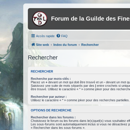
Forum de la Guilde des Fin
Accès rapide
FAQ
Site web
Index du forum
Rechercher
Rechercher
RECHERCHER
Recherche par mots-clés :
Placez un
+
devant un mot qui doit être trouvé et un
-
devant un mot qui
Saisissez une suite de mots séparés par des
|
entre crochets si uniqu
être trouvé. Utilisez le caractère « * » comme joker pour des recherche
Rechercher par auteur :
Utilisez le caractère « * » comme joker pour des recherches partielles.
OPTIONS DE RECHERCHE
Rechercher dans les forums :
Choisissez le forum ou les forums dans le(s)quel(s) vous souhaitez ef
Les sous-forums sont automatiquement inclus si vous ne désactivez pa
« Rechercher dans les sous-forums ».