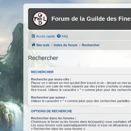
Forum de la Guilde des Fin
Accès rapide
FAQ
Site web
Index du forum
Rechercher
Rechercher
RECHERCHER
Recherche par mots-clés :
Placez un
+
devant un mot qui doit être trouvé et un
-
devant un mot qui
Saisissez une suite de mots séparés par des
|
entre crochets si uniqu
être trouvé. Utilisez le caractère « * » comme joker pour des recherche
Rechercher par auteur :
Utilisez le caractère « * » comme joker pour des recherches partielles.
OPTIONS DE RECHERCHE
Rechercher dans les forums :
Choisissez le forum ou les forums dans le(s)quel(s) vous souhaitez ef
Les sous-forums sont automatiquement inclus si vous ne désactivez pa
« Rechercher dans les sous-forums ».