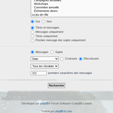
Oui
Non
Titres et messages
Messages uniquement
Titres uniquement
Premier message des sujets uniquement
Messages
Sujets
Croissant
Décroissant
premiers caractères des messages
Développé par
phpBB
® Forum Software © phpBB Limited
Traduit par
phpBB-fr.com