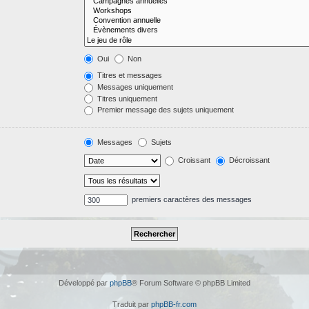
Oui
Non
Titres et messages
Messages uniquement
Titres uniquement
Premier message des sujets uniquement
Messages
Sujets
Croissant
Décroissant
premiers caractères des messages
Développé par
phpBB
® Forum Software © phpBB Limited
Traduit par
phpBB-fr.com