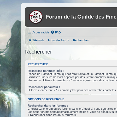
Forum de la Guilde des Fin
Accès rapide
FAQ
Site web
Index du forum
Rechercher
Rechercher
RECHERCHER
Recherche par mots-clés :
Placez un
+
devant un mot qui doit être trouvé et un
-
devant un mot qui
Saisissez une suite de mots séparés par des
|
entre crochets si uniqu
être trouvé. Utilisez le caractère « * » comme joker pour des recherche
Rechercher par auteur :
Utilisez le caractère « * » comme joker pour des recherches partielles.
OPTIONS DE RECHERCHE
Rechercher dans les forums :
Choisissez le forum ou les forums dans le(s)quel(s) vous souhaitez ef
Les sous-forums sont automatiquement inclus si vous ne désactivez pa
« Rechercher dans les sous-forums ».