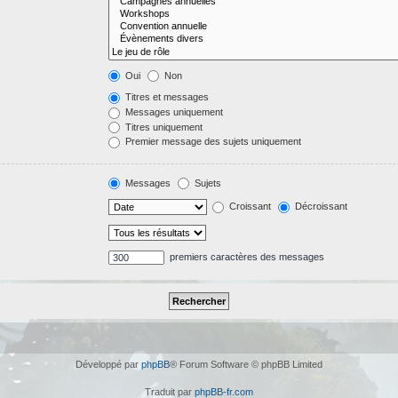
Oui
Non
Titres et messages
Messages uniquement
Titres uniquement
Premier message des sujets uniquement
Messages
Sujets
Croissant
Décroissant
premiers caractères des messages
Développé par
phpBB
® Forum Software © phpBB Limited
Traduit par
phpBB-fr.com