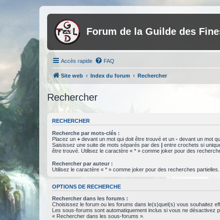
Forum de la Guilde des Fin
Accès rapide
FAQ
Site web
Index du forum
Rechercher
Rechercher
RECHERCHER
Recherche par mots-clés :
Placez un
+
devant un mot qui doit être trouvé et un
-
devant un mot qui
Saisissez une suite de mots séparés par des
|
entre crochets si uniqu
être trouvé. Utilisez le caractère « * » comme joker pour des recherche
Rechercher par auteur :
Utilisez le caractère « * » comme joker pour des recherches partielles.
OPTIONS DE RECHERCHE
Rechercher dans les forums :
Choisissez le forum ou les forums dans le(s)quel(s) vous souhaitez ef
Les sous-forums sont automatiquement inclus si vous ne désactivez pa
« Rechercher dans les sous-forums ».