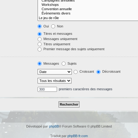
Oui
Non
Titres et messages
Messages uniquement
Titres uniquement
Premier message des sujets uniquement
Messages
Sujets
Croissant
Décroissant
premiers caractères des messages
Développé par
phpBB
® Forum Software © phpBB Limited
Traduit par
phpBB-fr.com