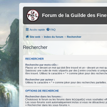
Forum de la Guilde des Fin
Accès rapide
FAQ
Site web
Index du forum
Rechercher
Rechercher
RECHERCHER
Recherche par mots-clés :
Placez un
+
devant un mot qui doit être trouvé et un
-
devant un mot qui
Saisissez une suite de mots séparés par des
|
entre crochets si uniqu
être trouvé. Utilisez le caractère « * » comme joker pour des recherche
Rechercher par auteur :
Utilisez le caractère « * » comme joker pour des recherches partielles.
OPTIONS DE RECHERCHE
Rechercher dans les forums :
Choisissez le forum ou les forums dans le(s)quel(s) vous souhaitez ef
Les sous-forums sont automatiquement inclus si vous ne désactivez pa
« Rechercher dans les sous-forums ».