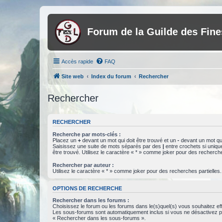
Forum de la Guilde des Fin
Accès rapide
FAQ
Site web
Index du forum
Rechercher
Rechercher
RECHERCHER
Recherche par mots-clés :
Placez un
+
devant un mot qui doit être trouvé et un
-
devant un mot qui
Saisissez une suite de mots séparés par des
|
entre crochets si uniqu
être trouvé. Utilisez le caractère « * » comme joker pour des recherche
Rechercher par auteur :
Utilisez le caractère « * » comme joker pour des recherches partielles.
OPTIONS DE RECHERCHE
Rechercher dans les forums :
Choisissez le forum ou les forums dans le(s)quel(s) vous souhaitez ef
Les sous-forums sont automatiquement inclus si vous ne désactivez pa
« Rechercher dans les sous-forums ».