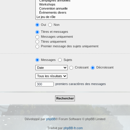
Oui
Non
Titres et messages
Messages uniquement
Titres uniquement
Premier message des sujets uniquement
Messages
Sujets
Croissant
Décroissant
premiers caractères des messages
Développé par
phpBB
® Forum Software © phpBB Limited
Traduit par
phpBB-fr.com