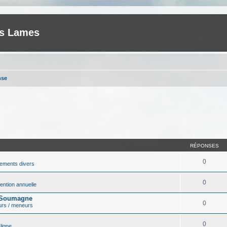
es Lames
nse
RÉPONSES
0
ements divers
0
ntion annuelle
r Soumagne
0
urs / meneurs
0
ligne