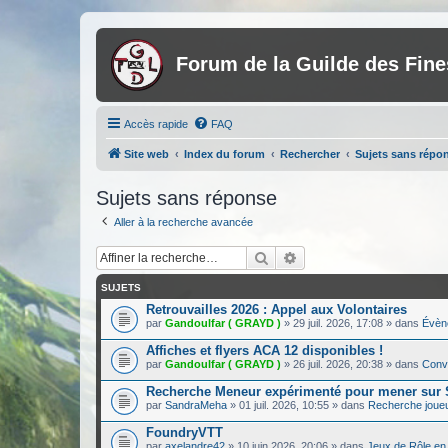
Forum de la Guilde des Fin
Accès rapide
FAQ
Site web
Index du forum
Rechercher
Sujets sans répo
Sujets sans réponse
Aller à la recherche avancée
Rechercher
Recherche avancée
SUJETS
Retrouvailles 2026 : Appel aux Volontaires
par
Gandoulfar ( GRAYD )
»
29 juil. 2026, 17:08
» dans
Évèn
Affiches et flyers ACA 12 disponibles !
par
Gandoulfar ( GRAYD )
»
26 juil. 2026, 20:38
» dans
Conve
Recherche Meneur expérimenté pour mener su
par
SandraMeha
»
01 juil. 2026, 10:55
» dans
Recherche joue
FoundryVTT
par
axelandre42
»
10 juin 2026, 20:06
» dans
Jeux de Rôle en 