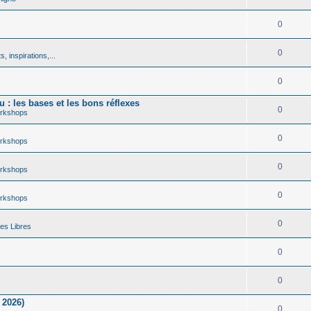
0
0
, inspirations,...
0
 : les bases et les bons réflexes
0
rkshops
0
rkshops
0
rkshops
0
rkshops
0
es Libres
0
0
 2026)
0