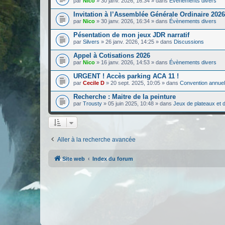
par
Nico
»
30 janv. 2026, 16:34
» dans
Évènements divers
Invitation à l’Assemblée Générale Ordinaire 2026
par
Nico
»
30 janv. 2026, 16:34
» dans
Évènements divers
Pésentation de mon jeux JDR narratif
par
Silvers
»
26 janv. 2026, 14:25
» dans
Discussions
Appel à Cotisations 2026
par
Nico
»
16 janv. 2026, 14:53
» dans
Évènements divers
URGENT ! Accès parking ACA 11 !
par
Cecile D
»
20 sept. 2025, 10:05
» dans
Convention annuel
Recherche : Maitre de la peinture
par
Trousty
»
05 juin 2025, 10:48
» dans
Jeux de plateaux et d
Aller à la recherche avancée
Site web
Index du forum