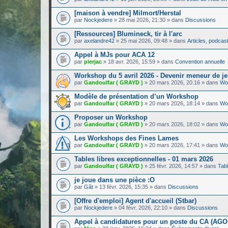
[maison à vendre] Milmort/Herstal
par
Nockjedere
»
28 mai 2026, 21:30
» dans
Discussions
[Ressources] Blumineck, tir à l'arc
par
axelandre42
»
25 mai 2026, 09:48
» dans
Articles, podcasts
Appel à MJs pour ACA 12
par
pierjac
»
18 avr. 2026, 15:59
» dans
Convention annuelle
Workshop du 5 avril 2026 - Devenir meneur de jeu
par
Gandoulfar ( GRAYD )
»
20 mars 2026, 20:16
» dans
Wo
Modèle de présentation d’un Workshop
par
Gandoulfar ( GRAYD )
»
20 mars 2026, 18:14
» dans
Wo
Proposer un Workshop
par
Gandoulfar ( GRAYD )
»
20 mars 2026, 18:02
» dans
Wo
Les Workshops des Fines Lames
par
Gandoulfar ( GRAYD )
»
20 mars 2026, 17:41
» dans
Wo
Tables libres exceptionnelles - 01 mars 2026
par
Gandoulfar ( GRAYD )
»
25 févr. 2026, 14:57
» dans
Tabl
je joue dans une pièce :O
par
Gât
»
13 févr. 2026, 15:35
» dans
Discussions
[Offre d'emploi] Agent d'accueil (Stbar)
par
Nockjedere
»
04 févr. 2026, 22:10
» dans
Discussions
Appel à candidatures pour un poste du CA (AGO