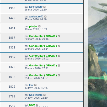
par
Nockjedere
1363
28 mai 2026, 21:30
par
axelandre42
1422
25 mai 2026, 09:48
par
pierjac
1341
18 avr. 2026, 15:59
par
Gandoulfar ( GRAYD )
1867
20 mars 2026, 20:16
par
Gandoulfar ( GRAYD )
1321
20 mars 2026, 18:14
par
Gandoulfar ( GRAYD )
1357
20 mars 2026, 18:02
par
Gandoulfar ( GRAYD )
1322
20 mars 2026, 17:41
par
Gandoulfar ( GRAYD )
1618
25 févr. 2026, 14:57
par
Gât
1816
13 févr. 2026, 15:35
par
Nockjedere
2782
04 févr. 2026, 22:10
par
Nico
1539