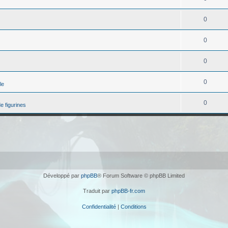
0
0
0
0
le
0
e figurines
Développé par
phpBB
® Forum Software © phpBB Limited
Traduit par
phpBB-fr.com
Confidentialité
|
Conditions