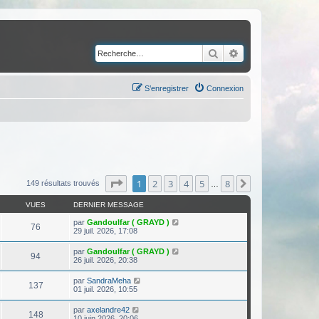
Rechercher
Recherche avancé
S’enregistrer
Connexion
Page
1
sur
8
1
2
3
4
5
8
Suivante
149 résultats trouvés
…
VUES
DERNIER MESSAGE
par
Gandoulfar ( GRAYD )
76
29 juil. 2026, 17:08
par
Gandoulfar ( GRAYD )
94
26 juil. 2026, 20:38
par
SandraMeha
137
01 juil. 2026, 10:55
par
axelandre42
148
10 juin 2026, 20:06