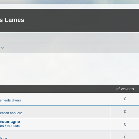
es Lames
nse
RÉPONSES
0
ements divers
0
ntion annuelle
r Soumagne
0
urs / meneurs
0
ligne