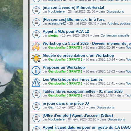
[maison à vendre] Milmort/Herstal
par
Nockjedere
»
28 mai 2026, 21:30
» dans
Discussions
[Ressources] Blumineck, tir à l'arc
par
axelandre42
»
25 mai 2026, 09:48
» dans
Articles, podcasts
Appel à MJs pour ACA 12
par
pierjac
»
18 avr. 2026, 15:59
» dans
Convention annuelle
Workshop du 5 avril 2026 - Devenir meneur de jeu
par
Gandoulfar ( GRAYD )
»
20 mars 2026, 20:16
» dans
Wo
Modèle de présentation d’un Workshop
par
Gandoulfar ( GRAYD )
»
20 mars 2026, 18:14
» dans
Wo
Proposer un Workshop
par
Gandoulfar ( GRAYD )
»
20 mars 2026, 18:02
» dans
Wo
Les Workshops des Fines Lames
par
Gandoulfar ( GRAYD )
»
20 mars 2026, 17:41
» dans
Wo
Tables libres exceptionnelles - 01 mars 2026
par
Gandoulfar ( GRAYD )
»
25 févr. 2026, 14:57
» dans
Tabl
je joue dans une pièce :O
par
Gât
»
13 févr. 2026, 15:35
» dans
Discussions
[Offre d'emploi] Agent d'accueil (Stbar)
par
Nockjedere
»
04 févr. 2026, 22:10
» dans
Discussions
Appel à candidatures pour un poste du CA (AGO