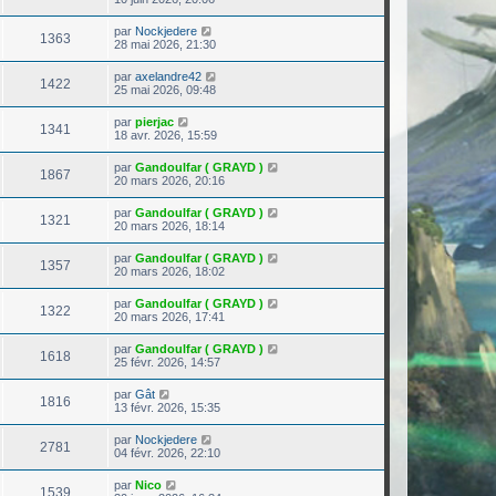
par
Nockjedere
1363
28 mai 2026, 21:30
par
axelandre42
1422
25 mai 2026, 09:48
par
pierjac
1341
18 avr. 2026, 15:59
par
Gandoulfar ( GRAYD )
1867
20 mars 2026, 20:16
par
Gandoulfar ( GRAYD )
1321
20 mars 2026, 18:14
par
Gandoulfar ( GRAYD )
1357
20 mars 2026, 18:02
par
Gandoulfar ( GRAYD )
1322
20 mars 2026, 17:41
par
Gandoulfar ( GRAYD )
1618
25 févr. 2026, 14:57
par
Gât
1816
13 févr. 2026, 15:35
par
Nockjedere
2781
04 févr. 2026, 22:10
par
Nico
1539