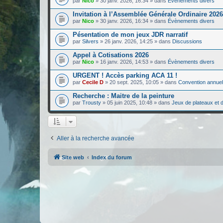
par
Nico
»
30 janv. 2026, 16:34
» dans
Évènements divers
Invitation à l’Assemblée Générale Ordinaire 2026
par
Nico
»
30 janv. 2026, 16:34
» dans
Évènements divers
Pésentation de mon jeux JDR narratif
par
Silvers
»
26 janv. 2026, 14:25
» dans
Discussions
Appel à Cotisations 2026
par
Nico
»
16 janv. 2026, 14:53
» dans
Évènements divers
URGENT ! Accès parking ACA 11 !
par
Cecile D
»
20 sept. 2025, 10:05
» dans
Convention annuel
Recherche : Maitre de la peinture
par
Trousty
»
05 juin 2025, 10:48
» dans
Jeux de plateaux et d
Aller à la recherche avancée
Site web
Index du forum