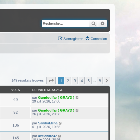
Rechercher
Recherche avancé
S’enregistrer
Connexion
Page
1
sur
8
1
2
3
4
5
8
Suivante
149 résultats trouvés
…
VUES
DERNIER MESSAGE
par
Gandoulfar ( GRAYD )
69
29 juil. 2026, 17:08
par
Gandoulfar ( GRAYD )
92
26 juil. 2026, 20:38
par
SandraMeha
136
01 juil. 2026, 10:55
par
axelandre42
145
10 juin 2026, 20:06