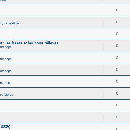
0
0
, inspirations,...
0
 : les bases et les bons réflexes
0
rkshops
0
rkshops
0
rkshops
0
rkshops
0
es Libres
0
0
 2026)
0