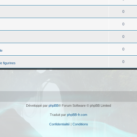
0
0
0
0
le
0
e figurines
Développé par
phpBB
® Forum Software © phpBB Limited
Traduit par
phpBB-fr.com
Confidentialité
|
Conditions