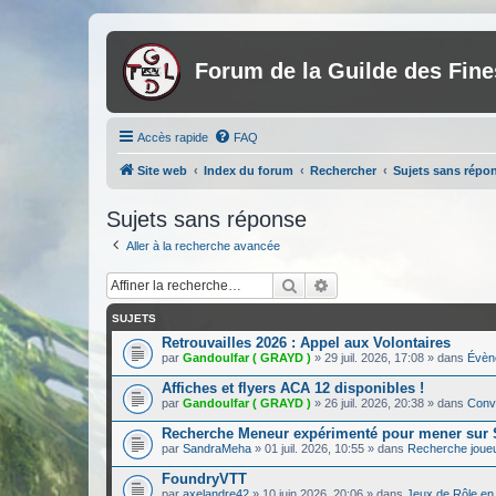
Forum de la Guilde des Fin
Accès rapide
FAQ
Site web
Index du forum
Rechercher
Sujets sans répo
Sujets sans réponse
Aller à la recherche avancée
Rechercher
Recherche avancée
SUJETS
Retrouvailles 2026 : Appel aux Volontaires
par
Gandoulfar ( GRAYD )
»
29 juil. 2026, 17:08
» dans
Évèn
Affiches et flyers ACA 12 disponibles !
par
Gandoulfar ( GRAYD )
»
26 juil. 2026, 20:38
» dans
Conve
Recherche Meneur expérimenté pour mener su
par
SandraMeha
»
01 juil. 2026, 10:55
» dans
Recherche joue
FoundryVTT
par
axelandre42
»
10 juin 2026, 20:06
» dans
Jeux de Rôle en 