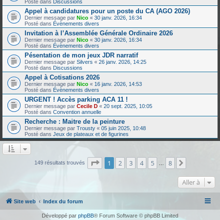
Posté dans
Discussions
Appel à candidatures pour un poste du CA (AGO 2026)
Dernier message par
Nico
«
30 janv. 2026, 16:34
Posté dans
Évènements divers
Invitation à l’Assemblée Générale Ordinaire 2026
Dernier message par
Nico
«
30 janv. 2026, 16:34
Posté dans
Évènements divers
Pésentation de mon jeux JDR narratif
Dernier message par
Silvers
«
26 janv. 2026, 14:25
Posté dans
Discussions
Appel à Cotisations 2026
Dernier message par
Nico
«
16 janv. 2026, 14:53
Posté dans
Évènements divers
URGENT ! Accès parking ACA 11 !
Dernier message par
Cecile D
«
20 sept. 2025, 10:05
Posté dans
Convention annuelle
Recherche : Maitre de la peinture
Dernier message par
Trousty
«
05 juin 2025, 10:48
Posté dans
Jeux de plateaux et de figurines
Page
1
sur
8
1
2
3
4
5
8
Suivante
149 résultats trouvés
…
Aller à
Site web
Index du forum
Développé par
phpBB
® Forum Software © phpBB Limited