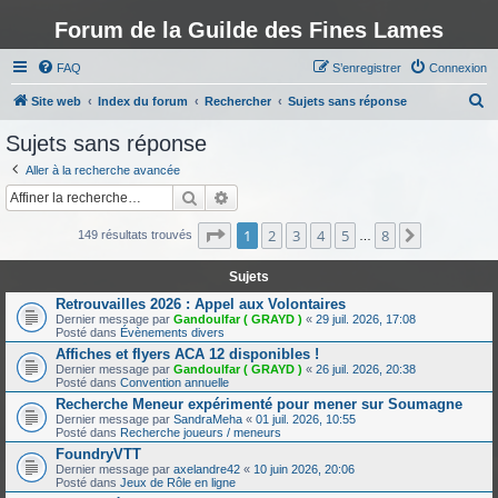
Forum de la Guilde des Fines Lames
FAQ
S’enregistrer
Connexion
R
Site web
Index du forum
Rechercher
Sujets sans réponse
e
Sujets sans réponse
c
Aller à la recherche avancée
h
Rechercher
Recherche avancée
e
Page
1
sur
8
1
2
3
4
5
8
Suivante
r
149 résultats trouvés
…
c
Sujets
h
Retrouvailles 2026 : Appel aux Volontaires
e
Dernier message par
Gandoulfar ( GRAYD )
«
29 juil. 2026, 17:08
Posté dans
Évènements divers
r
Affiches et flyers ACA 12 disponibles !
Dernier message par
Gandoulfar ( GRAYD )
«
26 juil. 2026, 20:38
Posté dans
Convention annuelle
Recherche Meneur expérimenté pour mener sur Soumagne
Dernier message par
SandraMeha
«
01 juil. 2026, 10:55
Posté dans
Recherche joueurs / meneurs
FoundryVTT
Dernier message par
axelandre42
«
10 juin 2026, 20:06
Posté dans
Jeux de Rôle en ligne