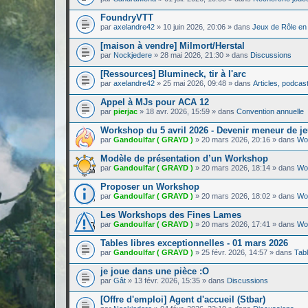
FoundryVTT
par
axelandre42
»
10 juin 2026, 20:06
» dans
Jeux de Rôle en 
[maison à vendre] Milmort/Herstal
par
Nockjedere
»
28 mai 2026, 21:30
» dans
Discussions
[Ressources] Blumineck, tir à l'arc
par
axelandre42
»
25 mai 2026, 09:48
» dans
Articles, podcasts
Appel à MJs pour ACA 12
par
pierjac
»
18 avr. 2026, 15:59
» dans
Convention annuelle
Workshop du 5 avril 2026 - Devenir meneur de jeu
par
Gandoulfar ( GRAYD )
»
20 mars 2026, 20:16
» dans
Wo
Modèle de présentation d’un Workshop
par
Gandoulfar ( GRAYD )
»
20 mars 2026, 18:14
» dans
Wo
Proposer un Workshop
par
Gandoulfar ( GRAYD )
»
20 mars 2026, 18:02
» dans
Wo
Les Workshops des Fines Lames
par
Gandoulfar ( GRAYD )
»
20 mars 2026, 17:41
» dans
Wo
Tables libres exceptionnelles - 01 mars 2026
par
Gandoulfar ( GRAYD )
»
25 févr. 2026, 14:57
» dans
Tabl
je joue dans une pièce :O
par
Gât
»
13 févr. 2026, 15:35
» dans
Discussions
[Offre d'emploi] Agent d'accueil (Stbar)