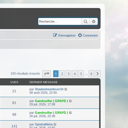
Rechercher
Recherche avancé
S’enregistrer
Connexion
Page
1
sur
8
1
2
3
4
5
8
Suivante
150 résultats trouvés
…
VUES
DERNIER MESSAGE
par
Shadowheartlover34
21
08 août 2026, 22:00
par
Gandoulfar ( GRAYD )
81
29 juil. 2026, 17:08
par
Gandoulfar ( GRAYD )
98
26 juil. 2026, 20:38
par
SandraMeha
141
01 juil. 2026, 10:55