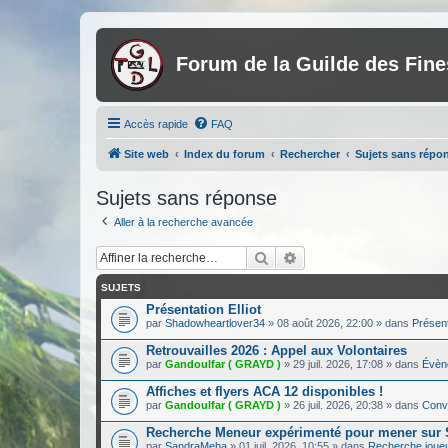
Forum de la Guilde des Fin
Accès rapide
FAQ
Site web
Index du forum
Rechercher
Sujets sans répo
Sujets sans réponse
Aller à la recherche avancée
Rechercher
Recherche avancée
SUJETS
Présentation Elliot
par
Shadowheartlover34
»
08 août 2026, 22:00
» dans
Présen
Retrouvailles 2026 : Appel aux Volontaires
par
Gandoulfar ( GRAYD )
»
29 juil. 2026, 17:08
» dans
Évèn
Affiches et flyers ACA 12 disponibles !
par
Gandoulfar ( GRAYD )
»
26 juil. 2026, 20:38
» dans
Conve
Recherche Meneur expérimenté pour mener su
par
SandraMeha
»
01 juil. 2026, 10:55
» dans
Recherche joue