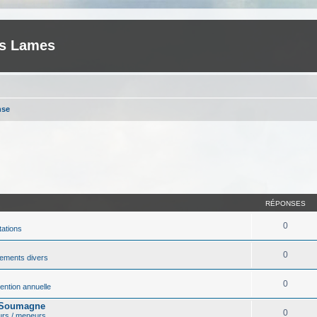
es Lames
nse
RÉPONSES
0
tations
0
ements divers
0
ntion annuelle
r Soumagne
0
urs / meneurs