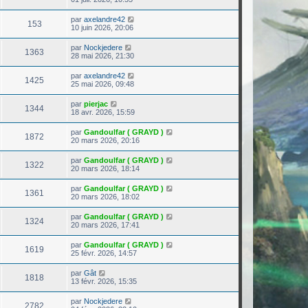
par
axelandre42
153
10 juin 2026, 20:06
par
Nockjedere
1363
28 mai 2026, 21:30
par
axelandre42
1425
25 mai 2026, 09:48
par
pierjac
1344
18 avr. 2026, 15:59
par
Gandoulfar ( GRAYD )
1872
20 mars 2026, 20:16
par
Gandoulfar ( GRAYD )
1322
20 mars 2026, 18:14
par
Gandoulfar ( GRAYD )
1361
20 mars 2026, 18:02
par
Gandoulfar ( GRAYD )
1324
20 mars 2026, 17:41
par
Gandoulfar ( GRAYD )
1619
25 févr. 2026, 14:57
par
Gât
1818
13 févr. 2026, 15:35
par
Nockjedere
2782