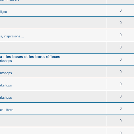
0
ligne
0
0
, inspirations,...
0
 : les bases et les bons réflexes
0
rkshops
0
rkshops
0
rkshops
0
rkshops
0
es Libres
0
0