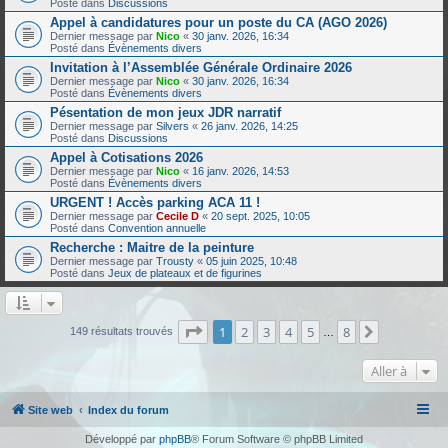
Posté dans
Discussions
Appel à candidatures pour un poste du CA (AGO 2026)
Dernier message par
Nico
«
30 janv. 2026, 16:34
Posté dans
Évènements divers
Invitation à l’Assemblée Générale Ordinaire 2026
Dernier message par
Nico
«
30 janv. 2026, 16:34
Posté dans
Évènements divers
Pésentation de mon jeux JDR narratif
Dernier message par
Silvers
«
26 janv. 2026, 14:25
Posté dans
Discussions
Appel à Cotisations 2026
Dernier message par
Nico
«
16 janv. 2026, 14:53
Posté dans
Évènements divers
URGENT ! Accès parking ACA 11 !
Dernier message par
Cecile D
«
20 sept. 2025, 10:05
Posté dans
Convention annuelle
Recherche : Maitre de la peinture
Dernier message par
Trousty
«
05 juin 2025, 10:48
Posté dans
Jeux de plateaux et de figurines
Page
1
sur
8
1
2
3
4
5
8
Suivante
149 résultats trouvés
…
Aller à
Site web
Index du forum
Développé par
phpBB
® Forum Software © phpBB Limited