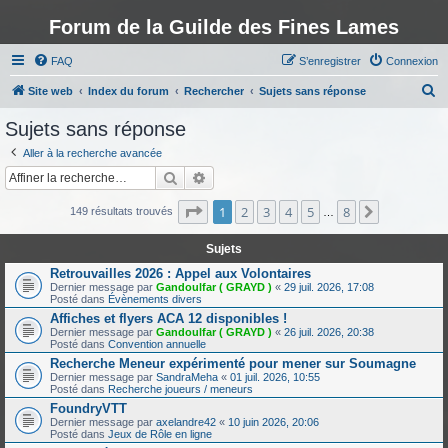
Forum de la Guilde des Fines Lames
FAQ
S’enregistrer
Connexion
R
Site web
Index du forum
Rechercher
Sujets sans réponse
e
Sujets sans réponse
c
Aller à la recherche avancée
h
Rechercher
Recherche avancée
e
Page
1
sur
8
1
2
3
4
5
8
Suivante
r
149 résultats trouvés
…
c
Sujets
h
Retrouvailles 2026 : Appel aux Volontaires
e
Dernier message par
Gandoulfar ( GRAYD )
«
29 juil. 2026, 17:08
Posté dans
Évènements divers
r
Affiches et flyers ACA 12 disponibles !
Dernier message par
Gandoulfar ( GRAYD )
«
26 juil. 2026, 20:38
Posté dans
Convention annuelle
Recherche Meneur expérimenté pour mener sur Soumagne
Dernier message par
SandraMeha
«
01 juil. 2026, 10:55
Posté dans
Recherche joueurs / meneurs
FoundryVTT
Dernier message par
axelandre42
«
10 juin 2026, 20:06
Posté dans
Jeux de Rôle en ligne