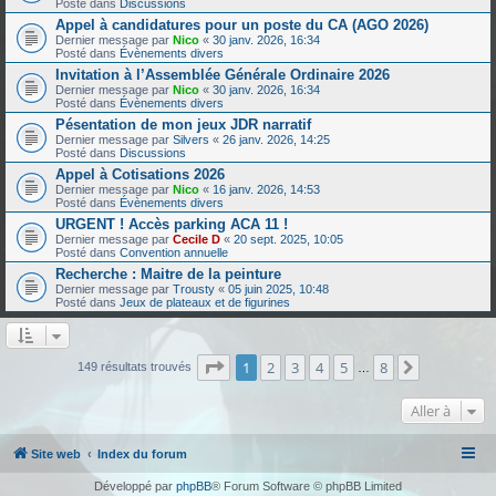
Posté dans
Discussions
Appel à candidatures pour un poste du CA (AGO 2026)
Dernier message par
Nico
«
30 janv. 2026, 16:34
Posté dans
Évènements divers
Invitation à l’Assemblée Générale Ordinaire 2026
Dernier message par
Nico
«
30 janv. 2026, 16:34
Posté dans
Évènements divers
Pésentation de mon jeux JDR narratif
Dernier message par
Silvers
«
26 janv. 2026, 14:25
Posté dans
Discussions
Appel à Cotisations 2026
Dernier message par
Nico
«
16 janv. 2026, 14:53
Posté dans
Évènements divers
URGENT ! Accès parking ACA 11 !
Dernier message par
Cecile D
«
20 sept. 2025, 10:05
Posté dans
Convention annuelle
Recherche : Maitre de la peinture
Dernier message par
Trousty
«
05 juin 2025, 10:48
Posté dans
Jeux de plateaux et de figurines
Page
1
sur
8
1
2
3
4
5
8
Suivante
149 résultats trouvés
…
Aller à
Site web
Index du forum
Développé par
phpBB
® Forum Software © phpBB Limited