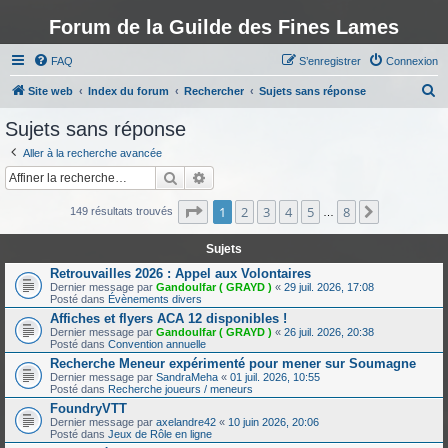
Forum de la Guilde des Fines Lames
FAQ
S’enregistrer
Connexion
R
Site web
Index du forum
Rechercher
Sujets sans réponse
e
Sujets sans réponse
c
Aller à la recherche avancée
h
Rechercher
Recherche avancée
e
Page
1
sur
8
1
2
3
4
5
8
Suivante
r
149 résultats trouvés
…
c
Sujets
h
Retrouvailles 2026 : Appel aux Volontaires
e
Dernier message par
Gandoulfar ( GRAYD )
«
29 juil. 2026, 17:08
Posté dans
Évènements divers
r
Affiches et flyers ACA 12 disponibles !
Dernier message par
Gandoulfar ( GRAYD )
«
26 juil. 2026, 20:38
Posté dans
Convention annuelle
Recherche Meneur expérimenté pour mener sur Soumagne
Dernier message par
SandraMeha
«
01 juil. 2026, 10:55
Posté dans
Recherche joueurs / meneurs
FoundryVTT
Dernier message par
axelandre42
«
10 juin 2026, 20:06
Posté dans
Jeux de Rôle en ligne