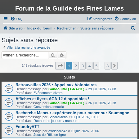
Forum de la Guilde des Fines Lames
FAQ
S’enregistrer
Connexion
R
Site web
Index du forum
Rechercher
Sujets sans réponse
e
Sujets sans réponse
c
Aller à la recherche avancée
h
Rechercher
Recherche avancée
e
Page
1
sur
8
1
2
3
4
5
8
Suivante
r
149 résultats trouvés
…
c
Sujets
h
Retrouvailles 2026 : Appel aux Volontaires
e
Dernier message par
Gandoulfar ( GRAYD )
«
29 juil. 2026, 17:08
Posté dans
Évènements divers
r
Affiches et flyers ACA 12 disponibles !
Dernier message par
Gandoulfar ( GRAYD )
«
26 juil. 2026, 20:38
Posté dans
Convention annuelle
Recherche Meneur expérimenté pour mener sur Soumagne
Dernier message par
SandraMeha
«
01 juil. 2026, 10:55
Posté dans
Recherche joueurs / meneurs
FoundryVTT
Dernier message par
axelandre42
«
10 juin 2026, 20:06
Posté dans
Jeux de Rôle en ligne