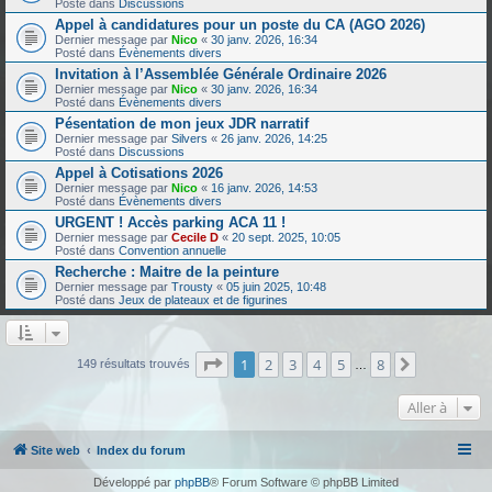
Posté dans
Discussions
Appel à candidatures pour un poste du CA (AGO 2026)
Dernier message par
Nico
«
30 janv. 2026, 16:34
Posté dans
Évènements divers
Invitation à l’Assemblée Générale Ordinaire 2026
Dernier message par
Nico
«
30 janv. 2026, 16:34
Posté dans
Évènements divers
Pésentation de mon jeux JDR narratif
Dernier message par
Silvers
«
26 janv. 2026, 14:25
Posté dans
Discussions
Appel à Cotisations 2026
Dernier message par
Nico
«
16 janv. 2026, 14:53
Posté dans
Évènements divers
URGENT ! Accès parking ACA 11 !
Dernier message par
Cecile D
«
20 sept. 2025, 10:05
Posté dans
Convention annuelle
Recherche : Maitre de la peinture
Dernier message par
Trousty
«
05 juin 2025, 10:48
Posté dans
Jeux de plateaux et de figurines
Page
1
sur
8
1
2
3
4
5
8
Suivante
149 résultats trouvés
…
Aller à
Site web
Index du forum
Développé par
phpBB
® Forum Software © phpBB Limited