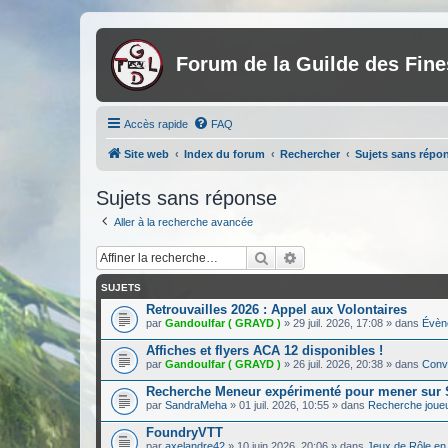
Forum de la Guilde des Fin
Accès rapide
FAQ
Site web
Index du forum
Rechercher
Sujets sans répo
Sujets sans réponse
Aller à la recherche avancée
Rechercher
Recherche avancée
SUJETS
Retrouvailles 2026 : Appel aux Volontaires
par
Gandoulfar ( GRAYD )
»
29 juil. 2026, 17:08
» dans
Évèn
Affiches et flyers ACA 12 disponibles !
par
Gandoulfar ( GRAYD )
»
26 juil. 2026, 20:38
» dans
Conve
Recherche Meneur expérimenté pour mener su
par
SandraMeha
»
01 juil. 2026, 10:55
» dans
Recherche joue
FoundryVTT
par
axelandre42
»
10 juin 2026, 20:06
» dans
Jeux de Rôle en 