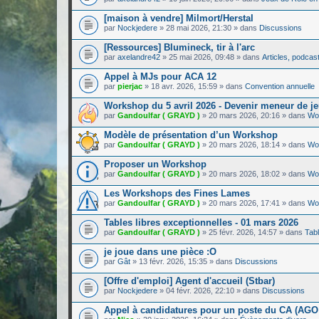
[maison à vendre] Milmort/Herstal
par
Nockjedere
»
28 mai 2026, 21:30
» dans
Discussions
[Ressources] Blumineck, tir à l'arc
par
axelandre42
»
25 mai 2026, 09:48
» dans
Articles, podcasts
Appel à MJs pour ACA 12
par
pierjac
»
18 avr. 2026, 15:59
» dans
Convention annuelle
Workshop du 5 avril 2026 - Devenir meneur de jeu
par
Gandoulfar ( GRAYD )
»
20 mars 2026, 20:16
» dans
Wo
Modèle de présentation d’un Workshop
par
Gandoulfar ( GRAYD )
»
20 mars 2026, 18:14
» dans
Wo
Proposer un Workshop
par
Gandoulfar ( GRAYD )
»
20 mars 2026, 18:02
» dans
Wo
Les Workshops des Fines Lames
par
Gandoulfar ( GRAYD )
»
20 mars 2026, 17:41
» dans
Wo
Tables libres exceptionnelles - 01 mars 2026
par
Gandoulfar ( GRAYD )
»
25 févr. 2026, 14:57
» dans
Tabl
je joue dans une pièce :O
par
Gât
»
13 févr. 2026, 15:35
» dans
Discussions
[Offre d'emploi] Agent d'accueil (Stbar)
par
Nockjedere
»
04 févr. 2026, 22:10
» dans
Discussions
Appel à candidatures pour un poste du CA (AGO