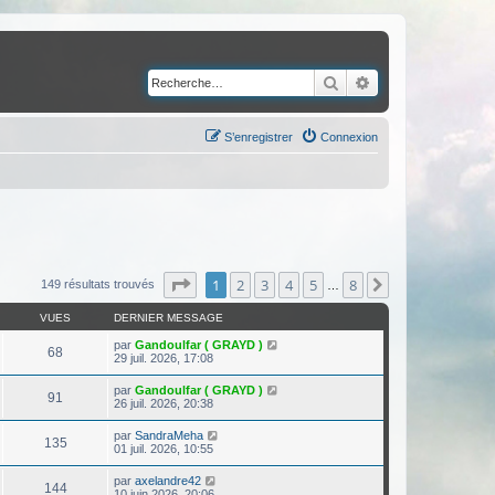
Rechercher
Recherche avancé
S’enregistrer
Connexion
Page
1
sur
8
1
2
3
4
5
8
Suivante
149 résultats trouvés
…
VUES
DERNIER MESSAGE
par
Gandoulfar ( GRAYD )
68
29 juil. 2026, 17:08
par
Gandoulfar ( GRAYD )
91
26 juil. 2026, 20:38
par
SandraMeha
135
01 juil. 2026, 10:55
par
axelandre42
144
10 juin 2026, 20:06