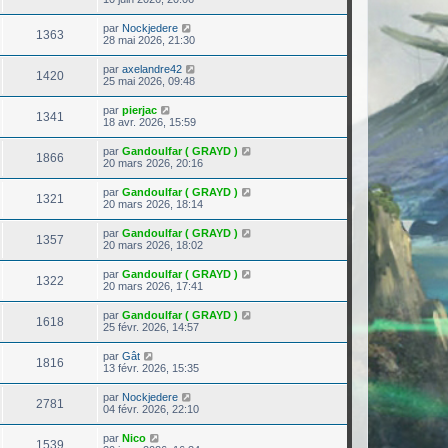
par
Nockjedere
1363
28 mai 2026, 21:30
par
axelandre42
1420
25 mai 2026, 09:48
par
pierjac
1341
18 avr. 2026, 15:59
par
Gandoulfar ( GRAYD )
1866
20 mars 2026, 20:16
par
Gandoulfar ( GRAYD )
1321
20 mars 2026, 18:14
par
Gandoulfar ( GRAYD )
1357
20 mars 2026, 18:02
par
Gandoulfar ( GRAYD )
1322
20 mars 2026, 17:41
par
Gandoulfar ( GRAYD )
1618
25 févr. 2026, 14:57
par
Gât
1816
13 févr. 2026, 15:35
par
Nockjedere
2781
04 févr. 2026, 22:10
par
Nico
1539