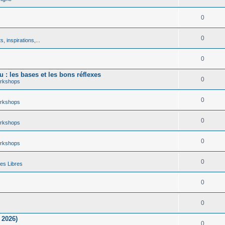
0
0
, inspirations,...
0
 : les bases et les bons réflexes
0
rkshops
0
rkshops
0
rkshops
0
rkshops
0
es Libres
0
0
 2026)
0