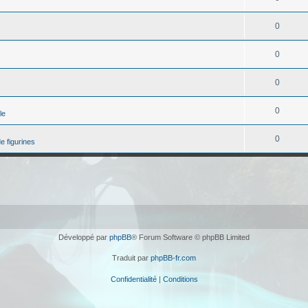
0
0
0
0
le
0
e figurines
Développé par
phpBB
® Forum Software © phpBB Limited
Traduit par
phpBB-fr.com
Confidentialité
|
Conditions