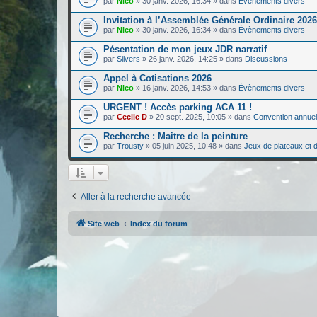
par
Nico
»
30 janv. 2026, 16:34
» dans
Évènements divers
Invitation à l’Assemblée Générale Ordinaire 2026
par
Nico
»
30 janv. 2026, 16:34
» dans
Évènements divers
Pésentation de mon jeux JDR narratif
par
Silvers
»
26 janv. 2026, 14:25
» dans
Discussions
Appel à Cotisations 2026
par
Nico
»
16 janv. 2026, 14:53
» dans
Évènements divers
URGENT ! Accès parking ACA 11 !
par
Cecile D
»
20 sept. 2025, 10:05
» dans
Convention annuel
Recherche : Maitre de la peinture
par
Trousty
»
05 juin 2025, 10:48
» dans
Jeux de plateaux et d
Aller à la recherche avancée
Site web
Index du forum