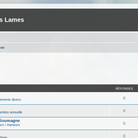
es Lames
nse
RÉPONSES
0
ements divers
0
ntion annuelle
r Soumagne
0
urs / meneurs
0
ligne