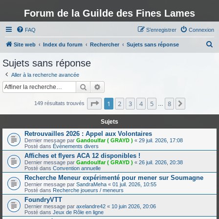
Forum de la Guilde des Fines Lames
FAQ
S’enregistrer
Connexion
R
Site web
Index du forum
Rechercher
Sujets sans réponse
e
Sujets sans réponse
c
Aller à la recherche avancée
h
Rechercher
Recherche avancée
e
Page
1
sur
8
1
2
3
4
5
8
Suivante
r
149 résultats trouvés
…
c
Sujets
h
Retrouvailles 2026 : Appel aux Volontaires
e
Dernier message par
Gandoulfar ( GRAYD )
«
29 juil. 2026, 17:08
Posté dans
Évènements divers
r
Affiches et flyers ACA 12 disponibles !
Dernier message par
Gandoulfar ( GRAYD )
«
26 juil. 2026, 20:38
Posté dans
Convention annuelle
Recherche Meneur expérimenté pour mener sur Soumagne
Dernier message par
SandraMeha
«
01 juil. 2026, 10:55
Posté dans
Recherche joueurs / meneurs
FoundryVTT
Dernier message par
axelandre42
«
10 juin 2026, 20:06
Posté dans
Jeux de Rôle en ligne