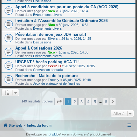
Posté dans
Discussions
Appel à candidatures pour un poste du CA (AGO 2026)
Dernier message par
Nico
«
30 janv. 2026, 16:34
Posté dans
Évènements divers
Invitation à l’Assemblée Générale Ordinaire 2026
Dernier message par
Nico
«
30 janv. 2026, 16:34
Posté dans
Évènements divers
Pésentation de mon jeux JDR narratif
Dernier message par
Silvers
«
26 janv. 2026, 14:25
Posté dans
Discussions
Appel à Cotisations 2026
Dernier message par
Nico
«
16 janv. 2026, 14:53
Posté dans
Évènements divers
URGENT ! Accès parking ACA 11 !
Dernier message par
Cecile D
«
20 sept. 2025, 10:05
Posté dans
Convention annuelle
Recherche : Maitre de la peinture
Dernier message par
Trousty
«
05 juin 2025, 10:48
Posté dans
Jeux de plateaux et de figurines
Page
1
sur
8
1
2
3
4
5
8
Suivante
149 résultats trouvés
…
Aller à
Site web
Index du forum
Développé par
phpBB
® Forum Software © phpBB Limited