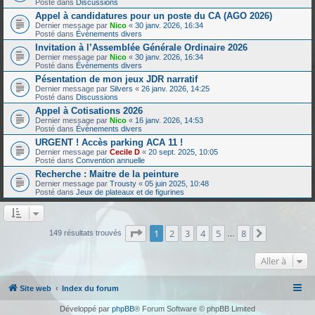
Posté dans
Discussions
Appel à candidatures pour un poste du CA (AGO 2026)
Dernier message par
Nico
«
30 janv. 2026, 16:34
Posté dans
Évènements divers
Invitation à l’Assemblée Générale Ordinaire 2026
Dernier message par
Nico
«
30 janv. 2026, 16:34
Posté dans
Évènements divers
Pésentation de mon jeux JDR narratif
Dernier message par
Silvers
«
26 janv. 2026, 14:25
Posté dans
Discussions
Appel à Cotisations 2026
Dernier message par
Nico
«
16 janv. 2026, 14:53
Posté dans
Évènements divers
URGENT ! Accès parking ACA 11 !
Dernier message par
Cecile D
«
20 sept. 2025, 10:05
Posté dans
Convention annuelle
Recherche : Maitre de la peinture
Dernier message par
Trousty
«
05 juin 2025, 10:48
Posté dans
Jeux de plateaux et de figurines
Page
1
sur
8
1
2
3
4
5
8
Suivante
149 résultats trouvés
…
Aller à
Site web
Index du forum
Développé par
phpBB
® Forum Software © phpBB Limited