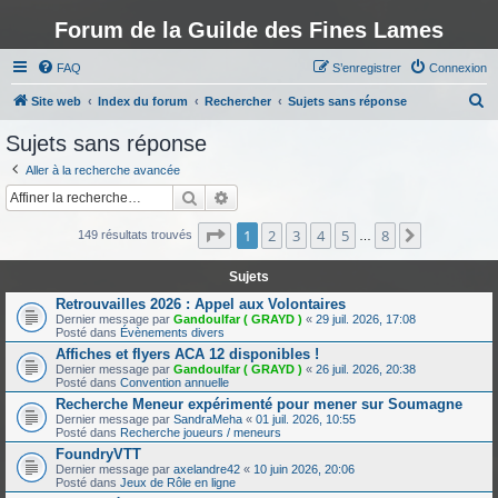
Forum de la Guilde des Fines Lames
FAQ
S’enregistrer
Connexion
R
Site web
Index du forum
Rechercher
Sujets sans réponse
e
Sujets sans réponse
c
Aller à la recherche avancée
h
Rechercher
Recherche avancée
e
Page
1
sur
8
1
2
3
4
5
8
Suivante
r
149 résultats trouvés
…
c
Sujets
h
Retrouvailles 2026 : Appel aux Volontaires
e
Dernier message par
Gandoulfar ( GRAYD )
«
29 juil. 2026, 17:08
Posté dans
Évènements divers
r
Affiches et flyers ACA 12 disponibles !
Dernier message par
Gandoulfar ( GRAYD )
«
26 juil. 2026, 20:38
Posté dans
Convention annuelle
Recherche Meneur expérimenté pour mener sur Soumagne
Dernier message par
SandraMeha
«
01 juil. 2026, 10:55
Posté dans
Recherche joueurs / meneurs
FoundryVTT
Dernier message par
axelandre42
«
10 juin 2026, 20:06
Posté dans
Jeux de Rôle en ligne