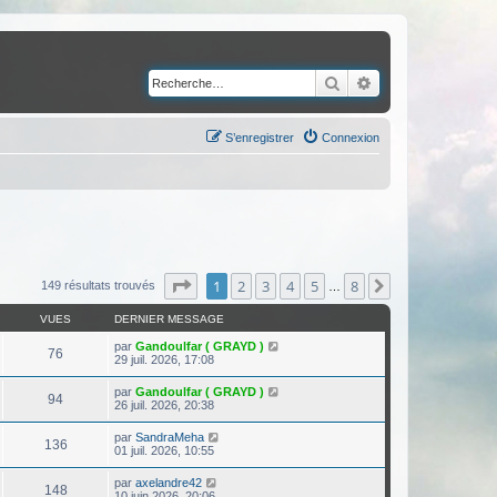
Rechercher
Recherche avancé
S’enregistrer
Connexion
Page
1
sur
8
1
2
3
4
5
8
Suivante
149 résultats trouvés
…
VUES
DERNIER MESSAGE
par
Gandoulfar ( GRAYD )
76
29 juil. 2026, 17:08
par
Gandoulfar ( GRAYD )
94
26 juil. 2026, 20:38
par
SandraMeha
136
01 juil. 2026, 10:55
par
axelandre42
148
10 juin 2026, 20:06