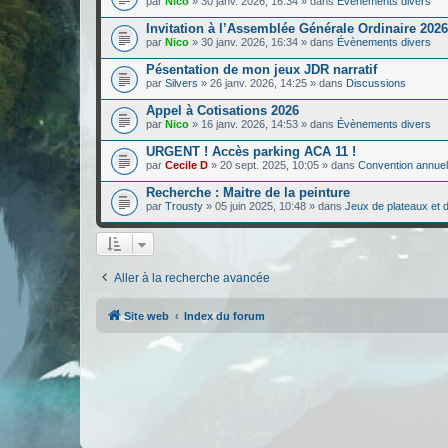
par
Nico
»
30 janv. 2026, 16:34
» dans
Évènements divers
Invitation à l’Assemblée Générale Ordinaire 2026
par
Nico
»
30 janv. 2026, 16:34
» dans
Évènements divers
Pésentation de mon jeux JDR narratif
par
Silvers
»
26 janv. 2026, 14:25
» dans
Discussions
Appel à Cotisations 2026
par
Nico
»
16 janv. 2026, 14:53
» dans
Évènements divers
URGENT ! Accès parking ACA 11 !
par
Cecile D
»
20 sept. 2025, 10:05
» dans
Convention annuel
Recherche : Maitre de la peinture
par
Trousty
»
05 juin 2025, 10:48
» dans
Jeux de plateaux et d
Aller à la recherche avancée
Site web
Index du forum