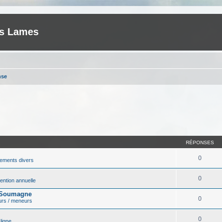
es Lames
nse
RÉPONSES
0
ements divers
0
ntion annuelle
r Soumagne
0
urs / meneurs
0
ligne