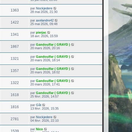
par
Nockjedere
1363
28 mai 2026, 21:30
par
axelandre42
1422
25 mai 2026, 09:48
par
pierjac
1341
18 avr. 2026, 15:59
par
Gandoulfar ( GRAYD )
1867
20 mars 2026, 20:16
par
Gandoulfar ( GRAYD )
1321
20 mars 2026, 18:14
par
Gandoulfar ( GRAYD )
1357
20 mars 2026, 18:02
par
Gandoulfar ( GRAYD )
1322
20 mars 2026, 17:41
par
Gandoulfar ( GRAYD )
1618
25 févr. 2026, 14:57
par
Gât
1816
13 févr. 2026, 15:35
par
Nockjedere
2781
04 févr. 2026, 22:10
par
Nico
1539