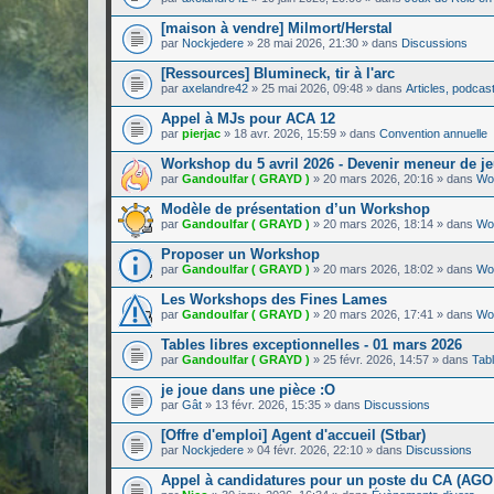
[maison à vendre] Milmort/Herstal
par
Nockjedere
»
28 mai 2026, 21:30
» dans
Discussions
[Ressources] Blumineck, tir à l'arc
par
axelandre42
»
25 mai 2026, 09:48
» dans
Articles, podcasts
Appel à MJs pour ACA 12
par
pierjac
»
18 avr. 2026, 15:59
» dans
Convention annuelle
Workshop du 5 avril 2026 - Devenir meneur de jeu
par
Gandoulfar ( GRAYD )
»
20 mars 2026, 20:16
» dans
Wo
Modèle de présentation d’un Workshop
par
Gandoulfar ( GRAYD )
»
20 mars 2026, 18:14
» dans
Wo
Proposer un Workshop
par
Gandoulfar ( GRAYD )
»
20 mars 2026, 18:02
» dans
Wo
Les Workshops des Fines Lames
par
Gandoulfar ( GRAYD )
»
20 mars 2026, 17:41
» dans
Wo
Tables libres exceptionnelles - 01 mars 2026
par
Gandoulfar ( GRAYD )
»
25 févr. 2026, 14:57
» dans
Tabl
je joue dans une pièce :O
par
Gât
»
13 févr. 2026, 15:35
» dans
Discussions
[Offre d'emploi] Agent d'accueil (Stbar)
par
Nockjedere
»
04 févr. 2026, 22:10
» dans
Discussions
Appel à candidatures pour un poste du CA (AGO