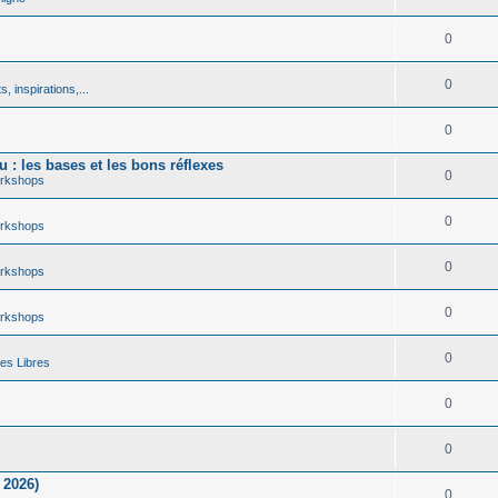
0
0
, inspirations,...
0
 : les bases et les bons réflexes
0
rkshops
0
rkshops
0
rkshops
0
rkshops
0
es Libres
0
0
 2026)
0