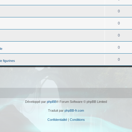
0
0
0
0
le
0
e figurines
Développé par
phpBB
® Forum Software © phpBB Limited
Traduit par
phpBB-fr.com
Confidentialité
|
Conditions