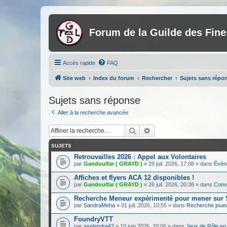
Forum de la Guilde des Fin
Accès rapide
FAQ
Site web
Index du forum
Rechercher
Sujets sans répo
Sujets sans réponse
Aller à la recherche avancée
Rechercher
Recherche avancée
SUJETS
Retrouvailles 2026 : Appel aux Volontaires
par
Gandoulfar ( GRAYD )
»
29 juil. 2026, 17:08
» dans
Évèn
Affiches et flyers ACA 12 disponibles !
par
Gandoulfar ( GRAYD )
»
26 juil. 2026, 20:38
» dans
Conve
Recherche Meneur expérimenté pour mener su
par
SandraMeha
»
01 juil. 2026, 10:55
» dans
Recherche joue
FoundryVTT
par
axelandre42
»
10 juin 2026, 20:06
» dans
Jeux de Rôle en 