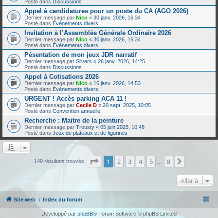
Posté dans
Discussions
Appel à candidatures pour un poste du CA (AGO 2026)
Dernier message par
Nico
«
30 janv. 2026, 16:34
Posté dans
Évènements divers
Invitation à l’Assemblée Générale Ordinaire 2026
Dernier message par
Nico
«
30 janv. 2026, 16:34
Posté dans
Évènements divers
Pésentation de mon jeux JDR narratif
Dernier message par
Silvers
«
26 janv. 2026, 14:25
Posté dans
Discussions
Appel à Cotisations 2026
Dernier message par
Nico
«
16 janv. 2026, 14:53
Posté dans
Évènements divers
URGENT ! Accès parking ACA 11 !
Dernier message par
Cecile D
«
20 sept. 2025, 10:05
Posté dans
Convention annuelle
Recherche : Maitre de la peinture
Dernier message par
Trousty
«
05 juin 2025, 10:48
Posté dans
Jeux de plateaux et de figurines
Page
1
sur
8
1
2
3
4
5
8
Suivante
149 résultats trouvés
…
Aller à
Site web
Index du forum
Développé par
phpBB
® Forum Software © phpBB Limited