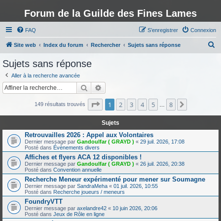
Forum de la Guilde des Fines Lames
FAQ
S’enregistrer
Connexion
R
Site web
Index du forum
Rechercher
Sujets sans réponse
e
Sujets sans réponse
c
Aller à la recherche avancée
h
Rechercher
Recherche avancée
e
Page
1
sur
8
1
2
3
4
5
8
Suivante
r
149 résultats trouvés
…
c
Sujets
h
Retrouvailles 2026 : Appel aux Volontaires
e
Dernier message par
Gandoulfar ( GRAYD )
«
29 juil. 2026, 17:08
Posté dans
Évènements divers
r
Affiches et flyers ACA 12 disponibles !
Dernier message par
Gandoulfar ( GRAYD )
«
26 juil. 2026, 20:38
Posté dans
Convention annuelle
Recherche Meneur expérimenté pour mener sur Soumagne
Dernier message par
SandraMeha
«
01 juil. 2026, 10:55
Posté dans
Recherche joueurs / meneurs
FoundryVTT
Dernier message par
axelandre42
«
10 juin 2026, 20:06
Posté dans
Jeux de Rôle en ligne