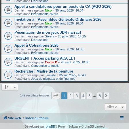
Posté dans
Discussions
Appel à candidatures pour un poste du CA (AGO 2026)
Dernier message par
Nico
«
30 janv. 2026, 16:34
Posté dans
Évènements divers
Invitation à l’Assemblée Générale Ordinaire 2026
Dernier message par
Nico
«
30 janv. 2026, 16:34
Posté dans
Évènements divers
Pésentation de mon jeux JDR narratif
Dernier message par
Silvers
«
26 janv. 2026, 14:25
Posté dans
Discussions
Appel à Cotisations 2026
Dernier message par
Nico
«
16 janv. 2026, 14:53
Posté dans
Évènements divers
URGENT ! Accès parking ACA 11 !
Dernier message par
Cecile D
«
20 sept. 2025, 10:05
Posté dans
Convention annuelle
Recherche : Maitre de la peinture
Dernier message par
Trousty
«
05 juin 2025, 10:48
Posté dans
Jeux de plateaux et de figurines
Page
1
sur
8
1
2
3
4
5
8
Suivante
149 résultats trouvés
…
Aller à
Site web
Index du forum
Développé par
phpBB
® Forum Software © phpBB Limited