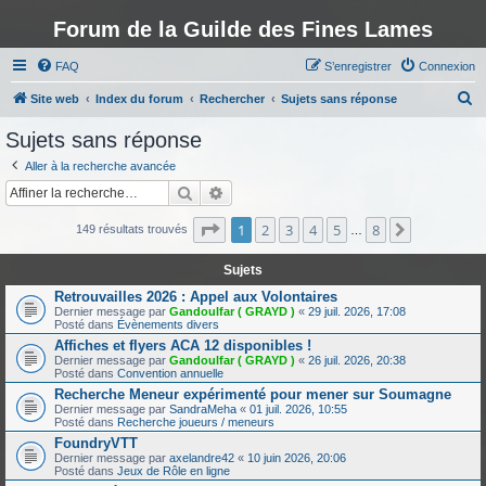
Forum de la Guilde des Fines Lames
FAQ
S’enregistrer
Connexion
R
Site web
Index du forum
Rechercher
Sujets sans réponse
e
Sujets sans réponse
c
Aller à la recherche avancée
h
Rechercher
Recherche avancée
e
Page
1
sur
8
1
2
3
4
5
8
Suivante
r
149 résultats trouvés
…
c
Sujets
h
Retrouvailles 2026 : Appel aux Volontaires
e
Dernier message par
Gandoulfar ( GRAYD )
«
29 juil. 2026, 17:08
Posté dans
Évènements divers
r
Affiches et flyers ACA 12 disponibles !
Dernier message par
Gandoulfar ( GRAYD )
«
26 juil. 2026, 20:38
Posté dans
Convention annuelle
Recherche Meneur expérimenté pour mener sur Soumagne
Dernier message par
SandraMeha
«
01 juil. 2026, 10:55
Posté dans
Recherche joueurs / meneurs
FoundryVTT
Dernier message par
axelandre42
«
10 juin 2026, 20:06
Posté dans
Jeux de Rôle en ligne