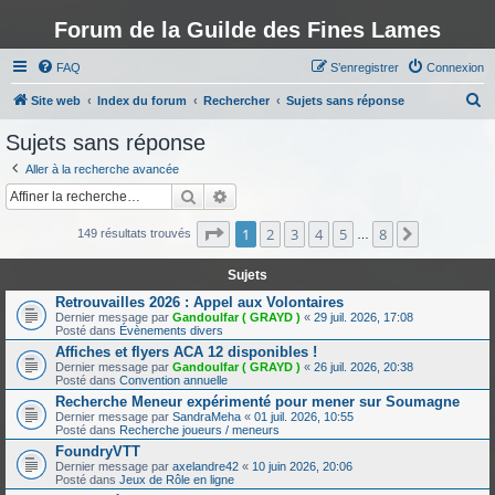
Forum de la Guilde des Fines Lames
FAQ
S’enregistrer
Connexion
R
Site web
Index du forum
Rechercher
Sujets sans réponse
e
Sujets sans réponse
c
Aller à la recherche avancée
h
Rechercher
Recherche avancée
e
Page
1
sur
8
1
2
3
4
5
8
Suivante
r
149 résultats trouvés
…
c
Sujets
h
Retrouvailles 2026 : Appel aux Volontaires
e
Dernier message par
Gandoulfar ( GRAYD )
«
29 juil. 2026, 17:08
Posté dans
Évènements divers
r
Affiches et flyers ACA 12 disponibles !
Dernier message par
Gandoulfar ( GRAYD )
«
26 juil. 2026, 20:38
Posté dans
Convention annuelle
Recherche Meneur expérimenté pour mener sur Soumagne
Dernier message par
SandraMeha
«
01 juil. 2026, 10:55
Posté dans
Recherche joueurs / meneurs
FoundryVTT
Dernier message par
axelandre42
«
10 juin 2026, 20:06
Posté dans
Jeux de Rôle en ligne