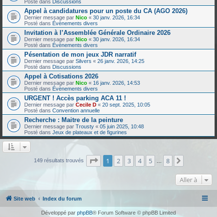
Posté dans
Discussions
Appel à candidatures pour un poste du CA (AGO 2026)
Dernier message par
Nico
«
30 janv. 2026, 16:34
Posté dans
Évènements divers
Invitation à l’Assemblée Générale Ordinaire 2026
Dernier message par
Nico
«
30 janv. 2026, 16:34
Posté dans
Évènements divers
Pésentation de mon jeux JDR narratif
Dernier message par
Silvers
«
26 janv. 2026, 14:25
Posté dans
Discussions
Appel à Cotisations 2026
Dernier message par
Nico
«
16 janv. 2026, 14:53
Posté dans
Évènements divers
URGENT ! Accès parking ACA 11 !
Dernier message par
Cecile D
«
20 sept. 2025, 10:05
Posté dans
Convention annuelle
Recherche : Maitre de la peinture
Dernier message par
Trousty
«
05 juin 2025, 10:48
Posté dans
Jeux de plateaux et de figurines
Page
1
sur
8
1
2
3
4
5
8
Suivante
149 résultats trouvés
…
Aller à
Site web
Index du forum
Développé par
phpBB
® Forum Software © phpBB Limited